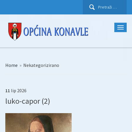
Pretraži:
Home
»
Nekategorizirano
11
lip
2026
luko-capor (2)