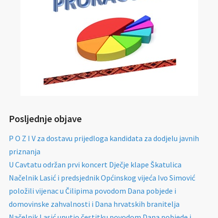
Posljednje objave
P O Z I V za dostavu prijedloga kandidata za dodjelu javnih
priznanja
U Cavtatu održan prvi koncert Dječje klape Škatulica
Načelnik Lasić i predsjednik Općinskog vijeća Ivo Simović
položili vijenac u Čilipima povodom Dana pobjede i
domovinske zahvalnosti i Dana hrvatskih branitelja
Načelnik Lasić uputio čestitku povodom Dana pobjede i