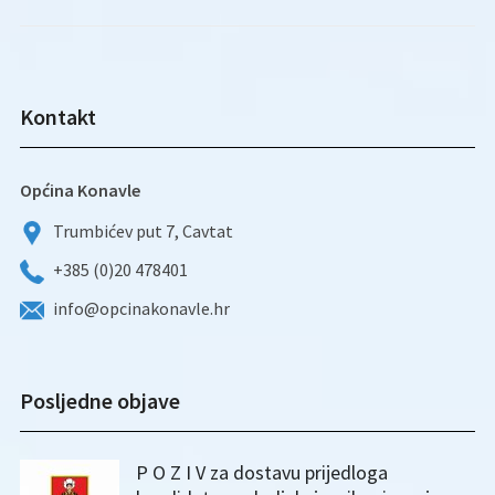
Kontakt
Općina Konavle
Trumbićev put 7, Cavtat
+385 (0)20 478401
info@opcinakonavle.hr
Posljedne objave
P O Z I V za dostavu prijedloga