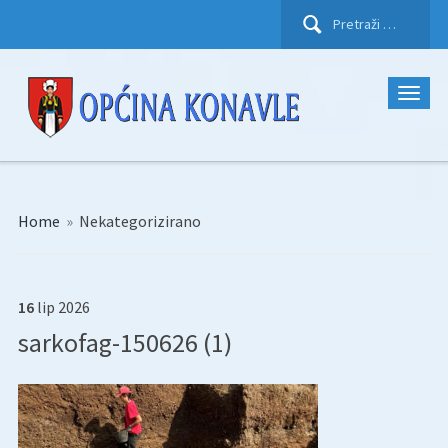
Pretraži:
Home
»
Nekategorizirano
16
lip
2026
sarkofag-150626 (1)