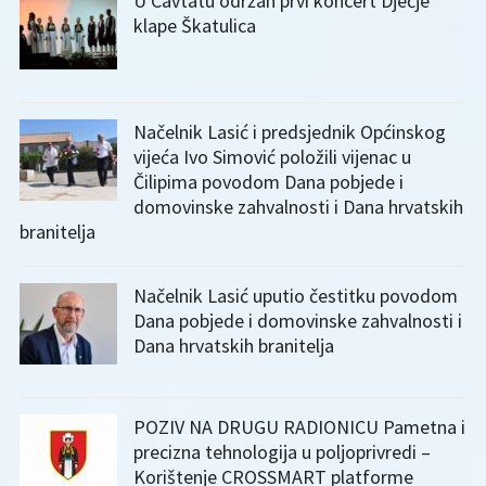
U Cavtatu održan prvi koncert Dječje
klape Škatulica
Načelnik Lasić i predsjednik Općinskog
vijeća Ivo Simović položili vijenac u
Čilipima povodom Dana pobjede i
domovinske zahvalnosti i Dana hrvatskih
branitelja
Načelnik Lasić uputio čestitku povodom
Dana pobjede i domovinske zahvalnosti i
Dana hrvatskih branitelja
POZIV NA DRUGU RADIONICU Pametna i
precizna tehnologija u poljoprivredi –
Korištenje CROSSMART platforme