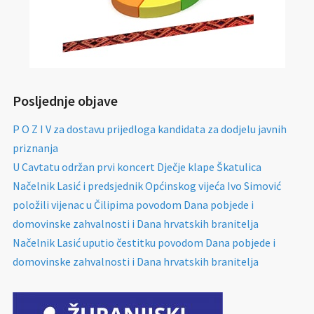
Posljednje objave
P O Z I V za dostavu prijedloga kandidata za dodjelu javnih
priznanja
U Cavtatu održan prvi koncert Dječje klape Škatulica
Načelnik Lasić i predsjednik Općinskog vijeća Ivo Simović
položili vijenac u Čilipima povodom Dana pobjede i
domovinske zahvalnosti i Dana hrvatskih branitelja
Načelnik Lasić uputio čestitku povodom Dana pobjede i
domovinske zahvalnosti i Dana hrvatskih branitelja