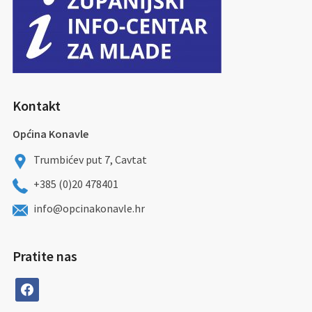
Kontakt
Općina Konavle
Trumbićev put 7, Cavtat
+385 (0)20 478401
info@opcinakonavle.hr
Pratite nas
facebook