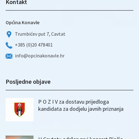
Kontakt
Općina Konavle
Trumbićev put 7, Cavtat
+385 (0)20 478401
info@opcinakonavle.hr
Posljedne objave
P O Z I V za dostavu prijedloga
kandidata za dodjelu javnih priznanja