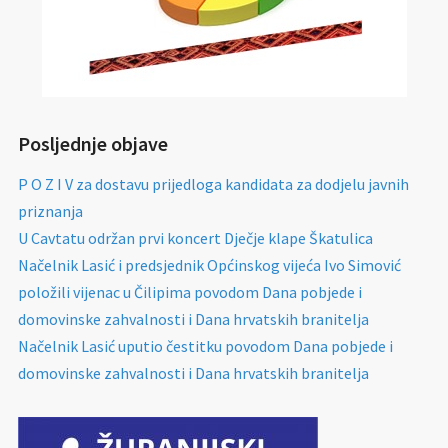
Posljednje objave
P O Z I V za dostavu prijedloga kandidata za dodjelu javnih
priznanja
U Cavtatu održan prvi koncert Dječje klape Škatulica
Načelnik Lasić i predsjednik Općinskog vijeća Ivo Simović
položili vijenac u Čilipima povodom Dana pobjede i
domovinske zahvalnosti i Dana hrvatskih branitelja
Načelnik Lasić uputio čestitku povodom Dana pobjede i
domovinske zahvalnosti i Dana hrvatskih branitelja