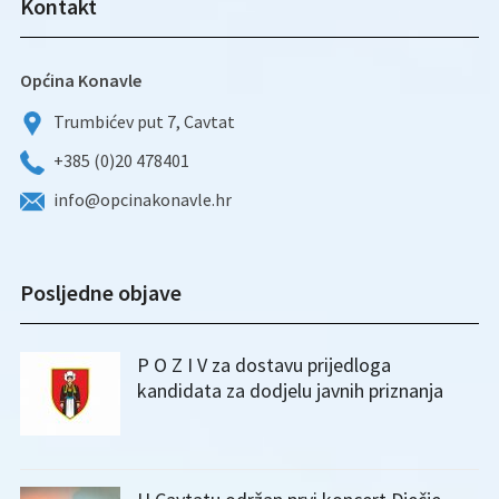
Kontakt
Općina Konavle
Trumbićev put 7, Cavtat
+385 (0)20 478401
info@opcinakonavle.hr
Posljedne objave
P O Z I V za dostavu prijedloga
kandidata za dodjelu javnih priznanja