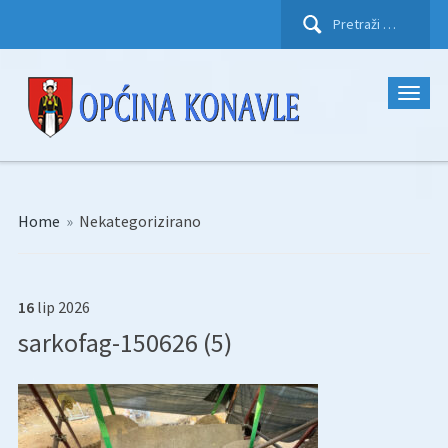
Pretraži:
Home
»
Nekategorizirano
16
lip
2026
sarkofag-150626 (5)