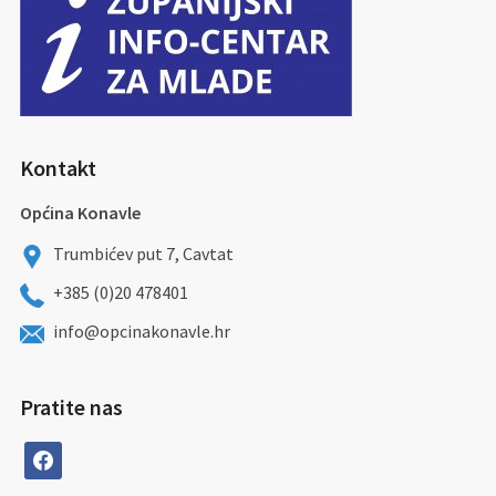
Kontakt
Općina Konavle
Trumbićev put 7, Cavtat
+385 (0)20 478401
info@opcinakonavle.hr
Pratite nas
facebook