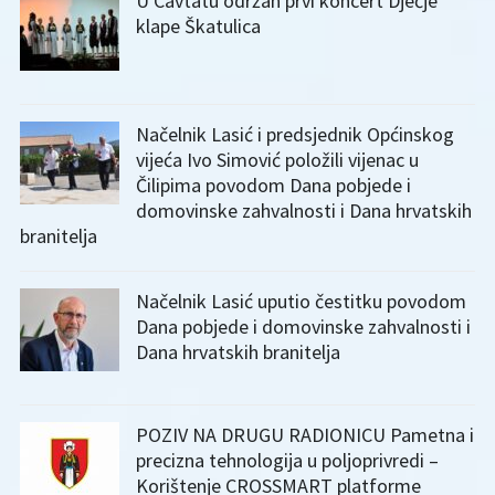
U Cavtatu održan prvi koncert Dječje
klape Škatulica
Načelnik Lasić i predsjednik Općinskog
vijeća Ivo Simović položili vijenac u
Čilipima povodom Dana pobjede i
domovinske zahvalnosti i Dana hrvatskih
branitelja
Načelnik Lasić uputio čestitku povodom
Dana pobjede i domovinske zahvalnosti i
Dana hrvatskih branitelja
POZIV NA DRUGU RADIONICU Pametna i
precizna tehnologija u poljoprivredi –
Korištenje CROSSMART platforme