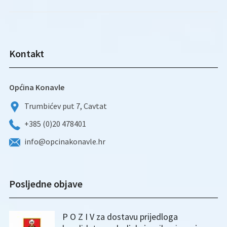
Kontakt
Općina Konavle
Trumbićev put 7, Cavtat
+385 (0)20 478401
info@opcinakonavle.hr
Posljedne objave
P O Z I V za dostavu prijedloga