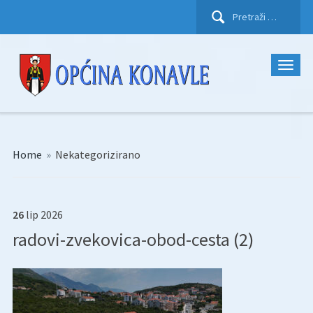
Pretraži:
Home
»
Nekategorizirano
26
lip
2026
radovi-zvekovica-obod-cesta (2)