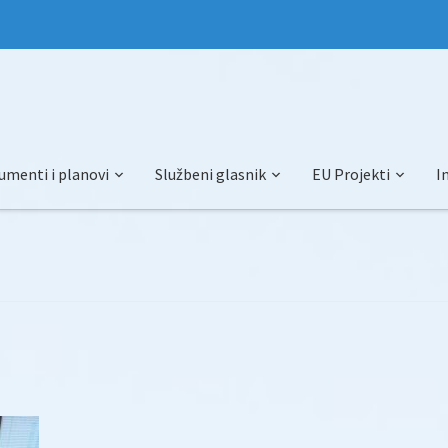
umenti i planovi
Službeni glasnik
EU Projekti
I