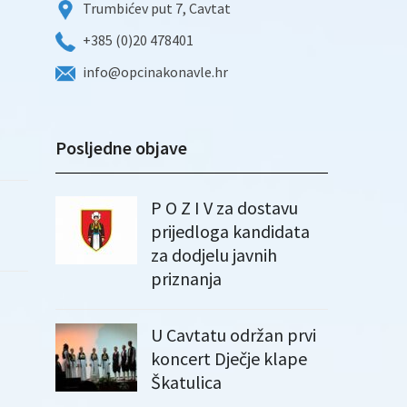
Trumbićev put 7, Cavtat
+385 (0)20 478401
info@opcinakonavle.hr
Posljedne objave
P O Z I V za dostavu
prijedloga kandidata
za dodjelu javnih
priznanja
U Cavtatu održan prvi
koncert Dječje klape
Škatulica