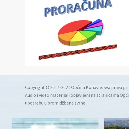
Copyright © 2017-2021 Općina Konavle. Sva prava pr
Audio i video materijali objavljeni na stranicama Opć
upotrebu u promidžbene svrhe