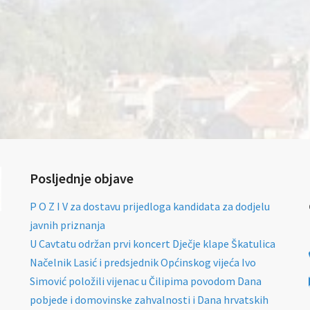
Posljednje objave
P O Z I V za dostavu prijedloga kandidata za dodjelu
javnih priznanja
U Cavtatu održan prvi koncert Dječje klape Škatulica
Načelnik Lasić i predsjednik Općinskog vijeća Ivo
Simović položili vijenac u Čilipima povodom Dana
pobjede i domovinske zahvalnosti i Dana hrvatskih