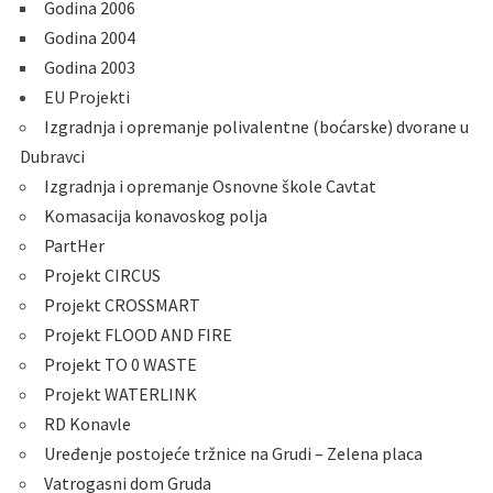
Godina 2006
Godina 2004
Godina 2003
EU Projekti
Izgradnja i opremanje polivalentne (boćarske) dvorane u
Dubravci
Izgradnja i opremanje Osnovne škole Cavtat
Komasacija konavoskog polja
PartHer
Projekt CIRCUS
Projekt CROSSMART
Projekt FLOOD AND FIRE
Projekt TO 0 WASTE
Projekt WATERLINK
RD Konavle
Uređenje postojeće tržnice na Grudi – Zelena placa
Vatrogasni dom Gruda