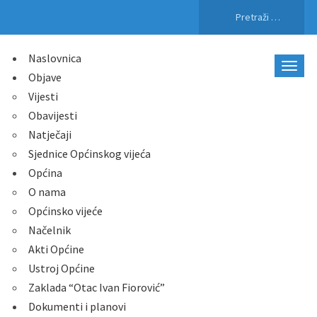
Pretraži:
Naslovnica
Objave
Vijesti
Obavijesti
Natječaji
Sjednice Općinskog vijeća
Općina
O nama
Općinsko vijeće
Načelnik
Akti Općine
Ustroj Općine
Zaklada “Otac Ivan Fiorović”
Dokumenti i planovi