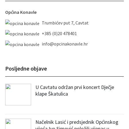
Općina Konavle
Trumbićev put 7, Cavtat
+385 (0)20 478401
info@opcinakonavle.hr
Posljedne objave
U Cavtatu održan prvi koncert Dječje
klape Škatulica
Načelnik Lasić i predsjednik Općinskog
vijeća Ivo Simović položili vijenac u