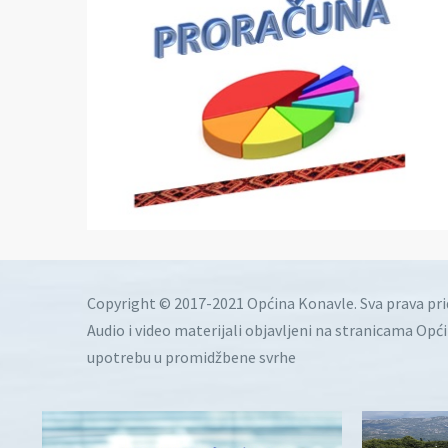
Copyright © 2017-2021 Općina Konavle. Sva prava pr
Audio i video materijali objavljeni na stranicama Opć
upotrebu u promidžbene svrhe