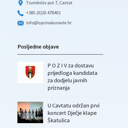
Trumbićev put 7, Cavtat
+385 (0)20 478401
info@opcinakonavle.hr
Posljedne objave
P O Z I V za dostavu
prijedloga kandidata
za dodjelu javnih
priznanja
U Cavtatu održan prvi
koncert Dječje klape
Škatulica