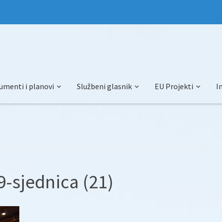
umenti i planovi
Službeni glasnik
EU Projekti
I
-sjednica (21)