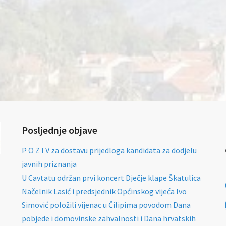
Posljednje objave
P O Z I V za dostavu prijedloga kandidata za dodjelu
javnih priznanja
U Cavtatu održan prvi koncert Dječje klape Škatulica
Načelnik Lasić i predsjednik Općinskog vijeća Ivo
Simović položili vijenac u Čilipima povodom Dana
pobjede i domovinske zahvalnosti i Dana hrvatskih