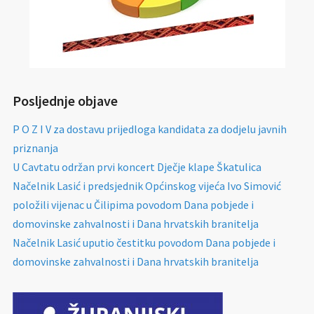
Posljednje objave
P O Z I V za dostavu prijedloga kandidata za dodjelu javnih
priznanja
U Cavtatu održan prvi koncert Dječje klape Škatulica
Načelnik Lasić i predsjednik Općinskog vijeća Ivo Simović
položili vijenac u Čilipima povodom Dana pobjede i
domovinske zahvalnosti i Dana hrvatskih branitelja
Načelnik Lasić uputio čestitku povodom Dana pobjede i
domovinske zahvalnosti i Dana hrvatskih branitelja