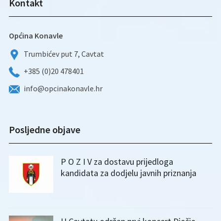
Kontakt
Općina Konavle
Trumbićev put 7, Cavtat
+385 (0)20 478401
info@opcinakonavle.hr
Posljedne objave
P O Z I V za dostavu prijedloga
kandidata za dodjelu javnih priznanja