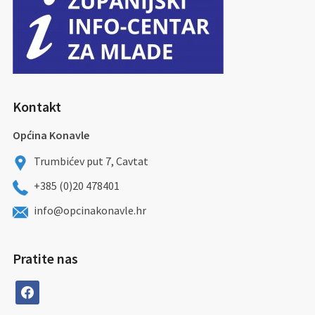
Kontakt
Općina Konavle
Trumbićev put 7, Cavtat
+385 (0)20 478401
info@opcinakonavle.hr
Pratite nas
facebook