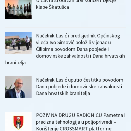
U Cavtatu održan prvi koncert Dječje
klape Škatulica
Načelnik Lasić i predsjednik Općinskog
vijeća Ivo Simović položili vijenac u
Čilipima povodom Dana pobjede i
domovinske zahvalnosti i Dana hrvatskih
branitelja
Načelnik Lasić uputio čestitku povodom
Dana pobjede i domovinske zahvalnosti i
Dana hrvatskih branitelja
POZIV NA DRUGU RADIONICU Pametna i
precizna tehnologija u poljoprivredi –
Korištenje CROSSMART platforme