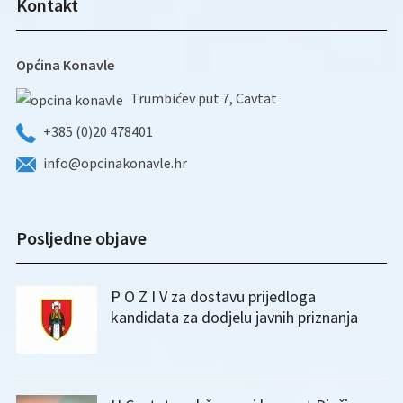
Kontakt
Općina Konavle
Trumbićev put 7, Cavtat
+385 (0)20 478401
info@opcinakonavle.hr
Posljedne objave
P O Z I V za dostavu prijedloga
kandidata za dodjelu javnih priznanja