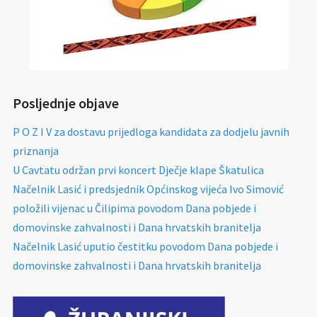
Posljednje objave
P O Z I V za dostavu prijedloga kandidata za dodjelu javnih
priznanja
U Cavtatu održan prvi koncert Dječje klape Škatulica
Načelnik Lasić i predsjednik Općinskog vijeća Ivo Simović
položili vijenac u Čilipima povodom Dana pobjede i
domovinske zahvalnosti i Dana hrvatskih branitelja
Načelnik Lasić uputio čestitku povodom Dana pobjede i
domovinske zahvalnosti i Dana hrvatskih branitelja