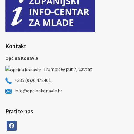
Kontakt
Općina Konavle
Trumbićev put 7, Cavtat
+385 (0)20 478401
info@opcinakonavle.hr
Pratite nas
facebook