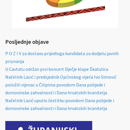
Posljednje objave
P O Z I V za dostavu prijedloga kandidata za dodjelu javnih
priznanja
U Cavtatu održan prvi koncert Dječje klape Škatulica
Načelnik Lasić i predsjednik Općinskog vijeća Ivo Simović
položili vijenac u Čilipima povodom Dana pobjede i
domovinske zahvalnosti i Dana hrvatskih branitelja
Načelnik Lasić uputio čestitku povodom Dana pobjede i
domovinske zahvalnosti i Dana hrvatskih branitelja