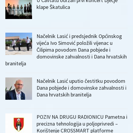
U Cavtatu održan prvi koncert Dječje
klape Škatulica
Načelnik Lasić i predsjednik Općinskog
vijeća Ivo Simović položili vijenac u
Čilipima povodom Dana pobjede i
domovinske zahvalnosti i Dana hrvatskih
branitelja
Načelnik Lasić uputio čestitku povodom
Dana pobjede i domovinske zahvalnosti i
Dana hrvatskih branitelja
POZIV NA DRUGU RADIONICU Pametna i
precizna tehnologija u poljoprivredi –
Korištenje CROSSMART platforme