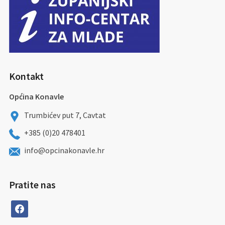
Kontakt
Općina Konavle
Trumbićev put 7, Cavtat
+385 (0)20 478401
info@opcinakonavle.hr
Pratite nas
facebook