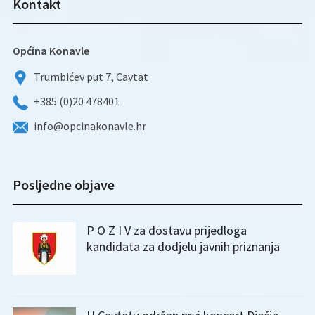
Kontakt
Općina Konavle
Trumbićev put 7, Cavtat
+385 (0)20 478401
info@opcinakonavle.hr
Posljedne objave
P O Z I V za dostavu prijedloga
kandidata za dodjelu javnih priznanja