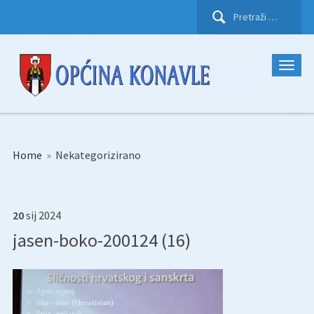
Pretraži:
Home
»
Nekategorizirano
20
sij
2024
jasen-boko-200124 (16)