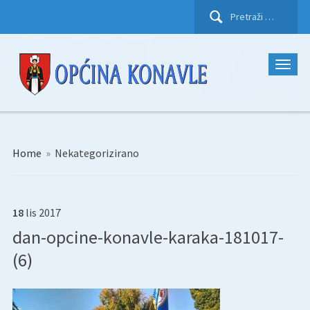
Pretraži:
Home
»
Nekategorizirano
18
lis
2017
dan-opcine-konavle-karaka-181017-
(6)