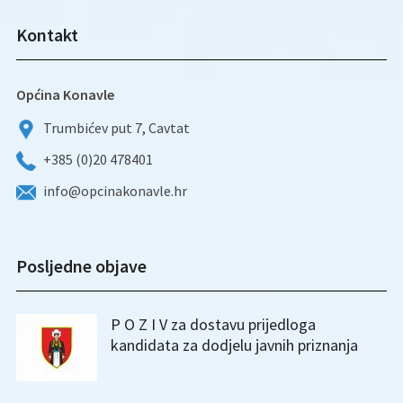
Kontakt
Općina Konavle
Trumbićev put 7, Cavtat
+385 (0)20 478401
info@opcinakonavle.hr
Posljedne objave
P O Z I V za dostavu prijedloga
kandidata za dodjelu javnih priznanja