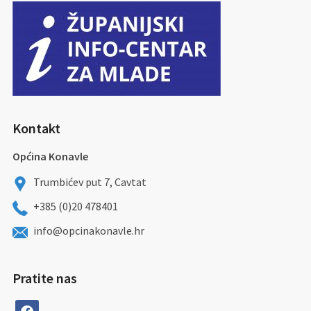
Kontakt
Općina Konavle
Trumbićev put 7, Cavtat
+385 (0)20 478401
info@opcinakonavle.hr
Pratite nas
facebook