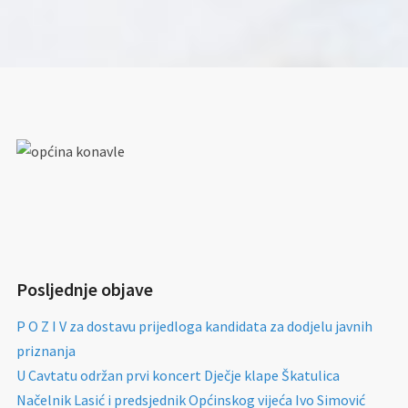
Posljednje objave
P O Z I V za dostavu prijedloga kandidata za dodjelu javnih
priznanja
U Cavtatu održan prvi koncert Dječje klape Škatulica
Načelnik Lasić i predsjednik Općinskog vijeća Ivo Simović