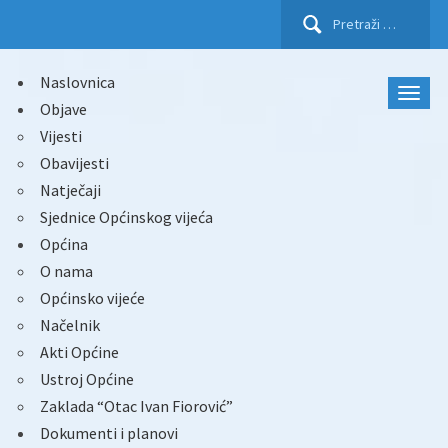
Pretraži:
Naslovnica
Objave
Vijesti
Obavijesti
Natječaji
Sjednice Općinskog vijeća
Općina
O nama
Općinsko vijeće
Načelnik
Akti Općine
Ustroj Općine
Zaklada “Otac Ivan Fiorović”
Dokumenti i planovi