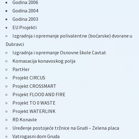
Godina 2006
Godina 2004
Godina 2003
EU Projekti
Izgradnja i opremanje polivalentne (boćarske) dvorane u
Dubravci
Izgradnja i opremanje Osnovne škole Cavtat
Komasacija konavoskog polja
PartHer
Projekt CIRCUS
Projekt CROSSMART
Projekt FLOOD AND FIRE
Projekt TO 0 WASTE
Projekt WATERLINK
RD Konavle
Uređenje postojeće tržnice na Grudi – Zelena placa
Vatrogasni dom Gruda