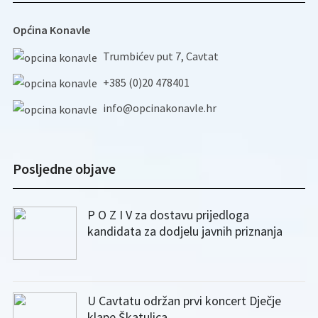
Općina Konavle
Trumbićev put 7, Cavtat
+385 (0)20 478401
info@opcinakonavle.hr
Posljedne objave
P O Z I V za dostavu prijedloga
kandidata za dodjelu javnih priznanja
U Cavtatu održan prvi koncert Dječje
klape Škatulica