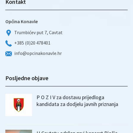
Kontakt
Općina Konavle
Trumbićev put 7, Cavtat
+385 (0)20 478401
info@opcinakonavle.hr
Posljedne objave
P O Z I V za dostavu prijedloga
kandidata za dodjelu javnih priznanja