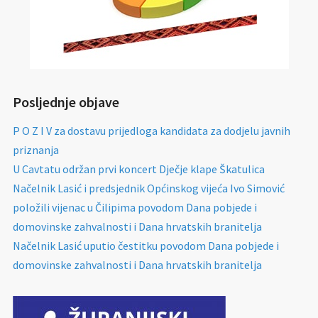
Posljednje objave
P O Z I V za dostavu prijedloga kandidata za dodjelu javnih
priznanja
U Cavtatu održan prvi koncert Dječje klape Škatulica
Načelnik Lasić i predsjednik Općinskog vijeća Ivo Simović
položili vijenac u Čilipima povodom Dana pobjede i
domovinske zahvalnosti i Dana hrvatskih branitelja
Načelnik Lasić uputio čestitku povodom Dana pobjede i
domovinske zahvalnosti i Dana hrvatskih branitelja