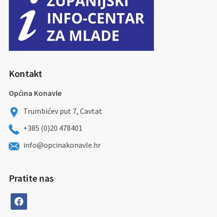
Kontakt
Općina Konavle
Trumbićev put 7, Cavtat
+385 (0)20 478401
info@opcinakonavle.hr
Pratite nas
facebook