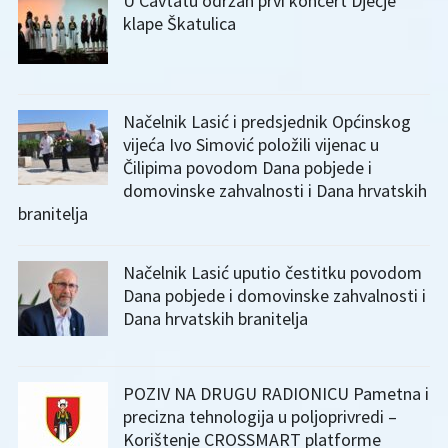
U Cavtatu održan prvi koncert Dječje
klape Škatulica
Načelnik Lasić i predsjednik Općinskog
vijeća Ivo Simović položili vijenac u
Čilipima povodom Dana pobjede i
domovinske zahvalnosti i Dana hrvatskih
branitelja
Načelnik Lasić uputio čestitku povodom
Dana pobjede i domovinske zahvalnosti i
Dana hrvatskih branitelja
POZIV NA DRUGU RADIONICU Pametna i
precizna tehnologija u poljoprivredi –
Korištenje CROSSMART platforme