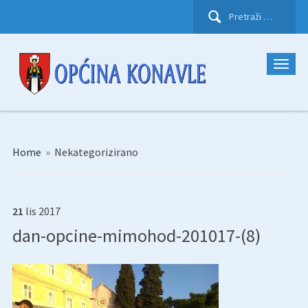
Pretraži:
Home
»
Nekategorizirano
21
lis
2017
dan-opcine-mimohod-201017-(8)