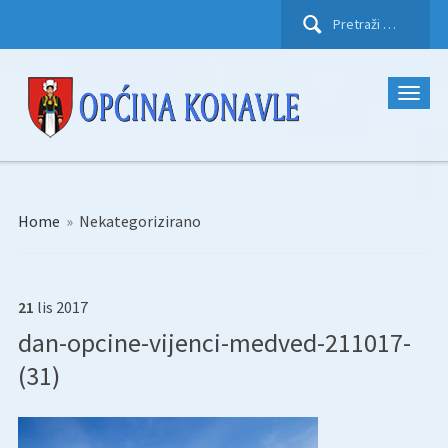
Pretraži:
Home
»
Nekategorizirano
21
lis
2017
dan-opcine-vijenci-medved-211017-
(31)