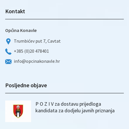
Kontakt
Općina Konavle
Trumbićev put 7, Cavtat
+385 (0)20 478401
info@opcinakonavle.hr
Posljedne objave
P O Z I V za dostavu prijedloga
kandidata za dodjelu javnih priznanja