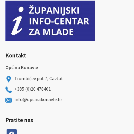
Kontakt
Općina Konavle
Trumbićev put 7, Cavtat
+385 (0)20 478401
info@opcinakonavle.hr
Pratite nas
facebook