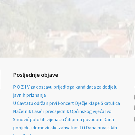
Posljednje objave
P O Z I V za dostavu prijedloga kandidata za dodjelu
javnih priznanja
U Cavtatu održan prvi koncert Dječje klape Škatulica
Načelnik Lasić i predsjednik Općinskog vijeća Ivo
Simović položili vijenac u Čilipima povodom Dana
pobjede i domovinske zahvalnosti i Dana hrvatskih