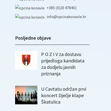
+385 (0)20 478401
info@opcinakonavle.hr
Posljedne objave
P O Z I V za dostavu
prijedloga kandidata
za dodjelu javnih
priznanja
U Cavtatu održan prvi
koncert Dječje klape
Škatulica