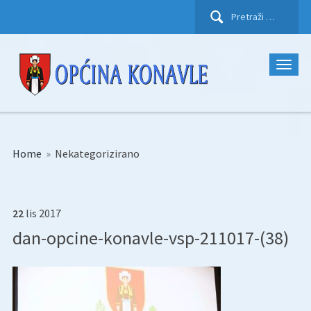
Pretraži:
Home
»
Nekategorizirano
22
lis
2017
dan-opcine-konavle-vsp-211017-(38)