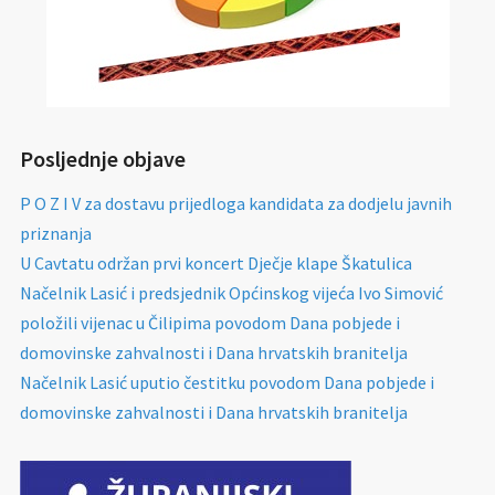
Posljednje objave
P O Z I V za dostavu prijedloga kandidata za dodjelu javnih
priznanja
U Cavtatu održan prvi koncert Dječje klape Škatulica
Načelnik Lasić i predsjednik Općinskog vijeća Ivo Simović
položili vijenac u Čilipima povodom Dana pobjede i
domovinske zahvalnosti i Dana hrvatskih branitelja
Načelnik Lasić uputio čestitku povodom Dana pobjede i
domovinske zahvalnosti i Dana hrvatskih branitelja