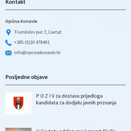
Kontakt
Općina Konavle
Trumbićev put 7, Cavtat
+385 (0)20 478401
info@opcinakonavle.hr
Posljedne objave
P O Z I V za dostavu prijedloga
kandidata za dodjelu javnih priznanja