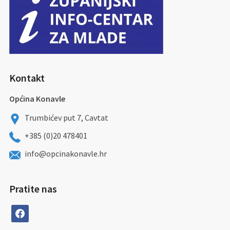
Kontakt
Općina Konavle
Trumbićev put 7, Cavtat
+385 (0)20 478401
info@opcinakonavle.hr
Pratite nas
facebook