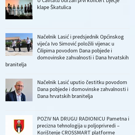
U Cavtatu održan prvi koncert Dječje
klape Škatulica
Načelnik Lasić i predsjednik Općinskog
vijeća Ivo Simović položili vijenac u
Čilipima povodom Dana pobjede i
domovinske zahvalnosti i Dana hrvatskih
branitelja
Načelnik Lasić uputio čestitku povodom
Dana pobjede i domovinske zahvalnosti i
Dana hrvatskih branitelja
POZIV NA DRUGU RADIONICU Pametna i
precizna tehnologija u poljoprivredi –
Korištenje CROSSMART platforme