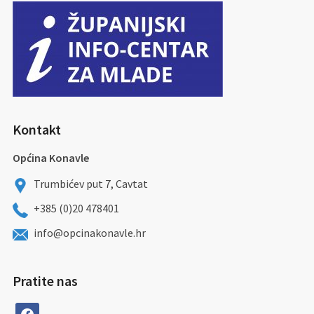
Kontakt
Općina Konavle
Trumbićev put 7, Cavtat
+385 (0)20 478401
info@opcinakonavle.hr
Pratite nas
facebook