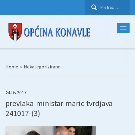
Pretraži:
Home
»
Nekategorizirano
24
lis
2017
prevlaka-ministar-maric-tvrdjava-
241017-(3)