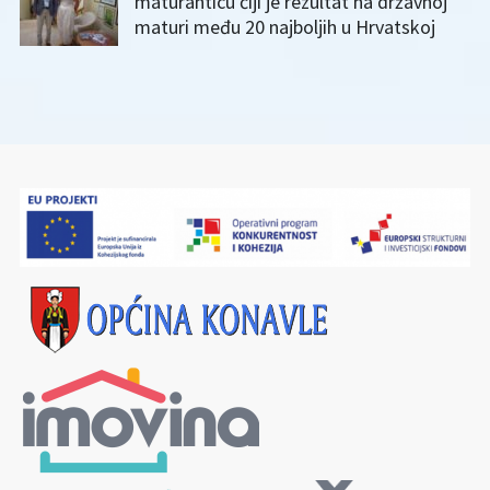
maturanticu čiji je rezultat na državnoj
maturi među 20 najboljih u Hrvatskoj