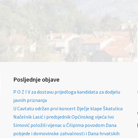
Posljednje objave
P O Z I V za dostavu prijedloga kandidata za dodjelu
javnih priznanja
U Cavtatu održan prvi koncert Dječje klape Škatulica
Načelnik Lasić i predsjednik Općinskog vijeća Ivo
Simović položili vijenac u Čilipima povodom Dana
pobjede i domovinske zahvalnosti i Dana hrvatskih