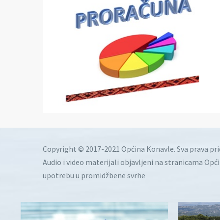
Copyright © 2017-2021 Općina Konavle. Sva prava pr
Audio i video materijali objavljeni na stranicama Opć
upotrebu u promidžbene svrhe