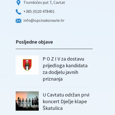
Trumbićev put 7, Cavtat
+385 (0)20 478401
info@opcinakonavle.hr
Posljedne objave
P O Z I V za dostavu
prijedloga kandidata
za dodjelu javnih
priznanja
U Cavtatu održan prvi
koncert Dječje klape
Škatulica