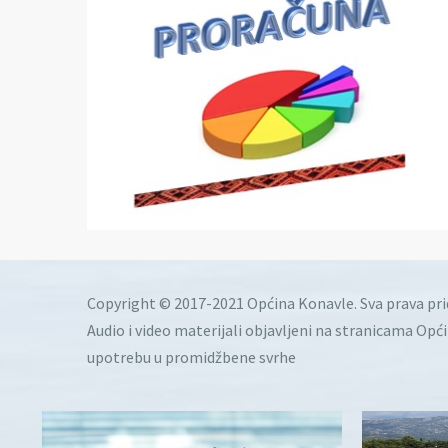
Copyright © 2017-2021 Općina Konavle. Sva prava pr
Audio i video materijali objavljeni na stranicama Opć
upotrebu u promidžbene svrhe