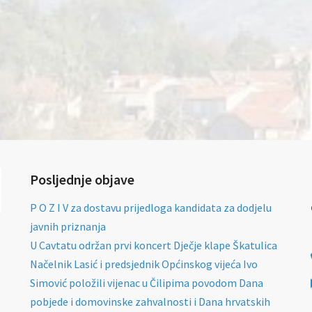
Posljednje objave
P O Z I V za dostavu prijedloga kandidata za dodjelu
javnih priznanja
U Cavtatu održan prvi koncert Dječje klape Škatulica
Načelnik Lasić i predsjednik Općinskog vijeća Ivo
Simović položili vijenac u Čilipima povodom Dana
pobjede i domovinske zahvalnosti i Dana hrvatskih