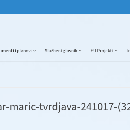
umenti i planovi
Službeni glasnik
EU Projekti
I
ar-maric-tvrdjava-241017-(3