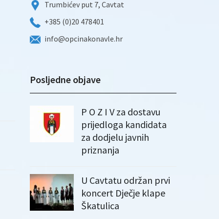
Trumbićev put 7, Cavtat
+385 (0)20 478401
info@opcinakonavle.hr
Posljedne objave
P O Z I V za dostavu
prijedloga kandidata
za dodjelu javnih
priznanja
U Cavtatu održan prvi
koncert Dječje klape
Škatulica