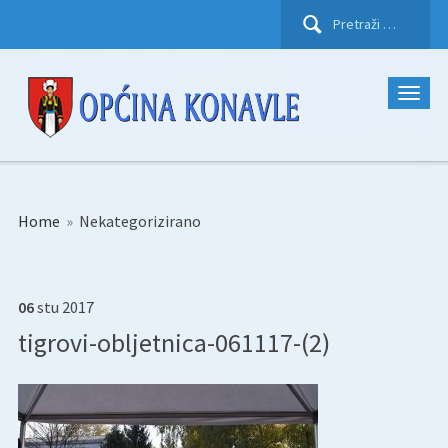
Pretraži:
Home
»
Nekategorizirano
06
stu
2017
tigrovi-obljetnica-061117-(2)