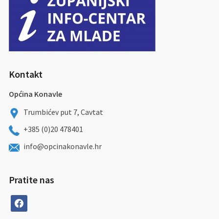
Kontakt
Općina Konavle
Trumbićev put 7, Cavtat
+385 (0)20 478401
info@opcinakonavle.hr
Pratite nas
facebook