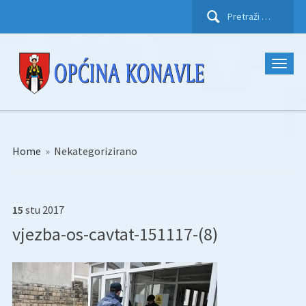
Pretraži:
Home
»
Nekategorizirano
15
stu
2017
vjezba-os-cavtat-151117-(8)