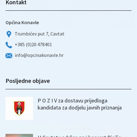
Kontakt
Općina Konavle
Trumbićev put 7, Cavtat
+385 (0)20 478401
info@opcinakonavle.hr
Posljedne objave
P O Z I V za dostavu prijedloga
kandidata za dodjelu javnih priznanja