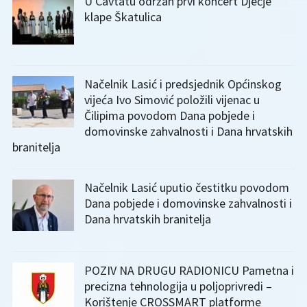
U Cavtatu održan prvi koncert Dječje
klape Škatulica
Načelnik Lasić i predsjednik Općinskog
vijeća Ivo Simović položili vijenac u
Čilipima povodom Dana pobjede i
domovinske zahvalnosti i Dana hrvatskih
branitelja
Načelnik Lasić uputio čestitku povodom
Dana pobjede i domovinske zahvalnosti i
Dana hrvatskih branitelja
POZIV NA DRUGU RADIONICU Pametna i
precizna tehnologija u poljoprivredi –
Korištenje CROSSMART platforme