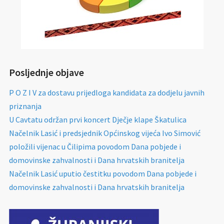
Posljednje objave
P O Z I V za dostavu prijedloga kandidata za dodjelu javnih
priznanja
U Cavtatu održan prvi koncert Dječje klape Škatulica
Načelnik Lasić i predsjednik Općinskog vijeća Ivo Simović
položili vijenac u Čilipima povodom Dana pobjede i
domovinske zahvalnosti i Dana hrvatskih branitelja
Načelnik Lasić uputio čestitku povodom Dana pobjede i
domovinske zahvalnosti i Dana hrvatskih branitelja