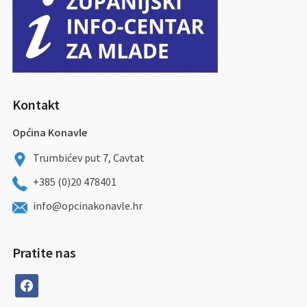
Kontakt
Općina Konavle
Trumbićev put 7, Cavtat
+385 (0)20 478401
info@opcinakonavle.hr
Pratite nas
facebook