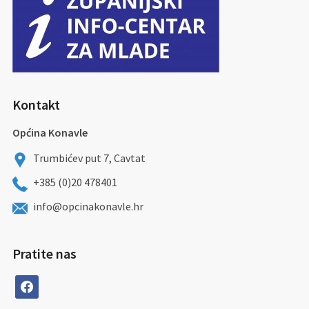
Kontakt
Općina Konavle
Trumbićev put 7, Cavtat
+385 (0)20 478401
info@opcinakonavle.hr
Pratite nas
facebook