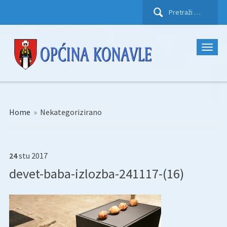
Pretraži:
Home
»
Nekategorizirano
24
stu
2017
devet-baba-izlozba-241117-(16)