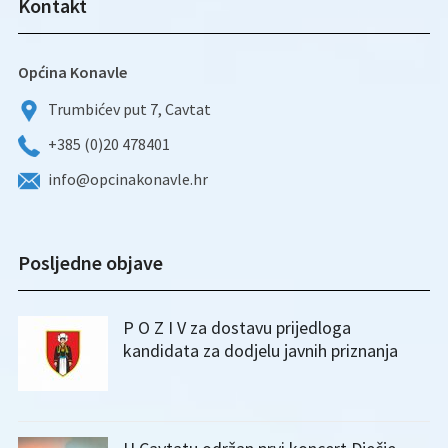
Kontakt
Općina Konavle
Trumbićev put 7, Cavtat
+385 (0)20 478401
info@opcinakonavle.hr
Posljedne objave
P O Z I V za dostavu prijedloga
kandidata za dodjelu javnih priznanja