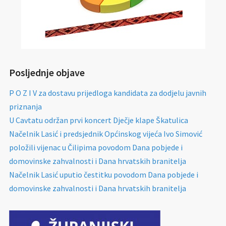
Posljednje objave
P O Z I V za dostavu prijedloga kandidata za dodjelu javnih
priznanja
U Cavtatu održan prvi koncert Dječje klape Škatulica
Načelnik Lasić i predsjednik Općinskog vijeća Ivo Simović
položili vijenac u Čilipima povodom Dana pobjede i
domovinske zahvalnosti i Dana hrvatskih branitelja
Načelnik Lasić uputio čestitku povodom Dana pobjede i
domovinske zahvalnosti i Dana hrvatskih branitelja