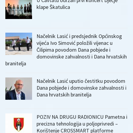
U Cavtatu održan prvi koncert Dječje
klape Škatulica
Načelnik Lasić i predsjednik Općinskog
vijeća Ivo Simović položili vijenac u
Čilipima povodom Dana pobjede i
domovinske zahvalnosti i Dana hrvatskih
branitelja
Načelnik Lasić uputio čestitku povodom
Dana pobjede i domovinske zahvalnosti i
Dana hrvatskih branitelja
POZIV NA DRUGU RADIONICU Pametna i
precizna tehnologija u poljoprivredi –
Korištenje CROSSMART platforme