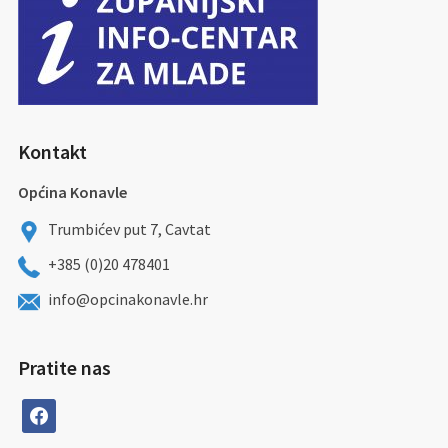
Kontakt
Općina Konavle
Trumbićev put 7, Cavtat
+385 (0)20 478401
info@opcinakonavle.hr
Pratite nas
facebook