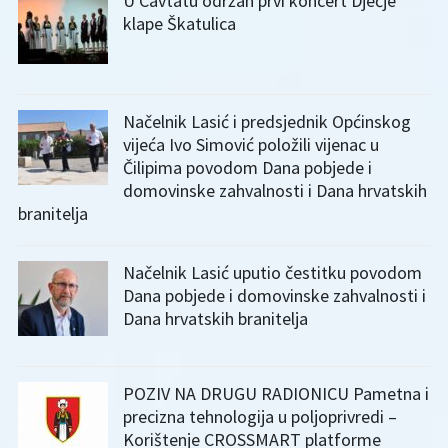
U Cavtatu održan prvi koncert Dječje
klape Škatulica
Načelnik Lasić i predsjednik Općinskog
vijeća Ivo Simović položili vijenac u
Čilipima povodom Dana pobjede i
domovinske zahvalnosti i Dana hrvatskih
branitelja
Načelnik Lasić uputio čestitku povodom
Dana pobjede i domovinske zahvalnosti i
Dana hrvatskih branitelja
POZIV NA DRUGU RADIONICU Pametna i
precizna tehnologija u poljoprivredi –
Korištenje CROSSMART platforme