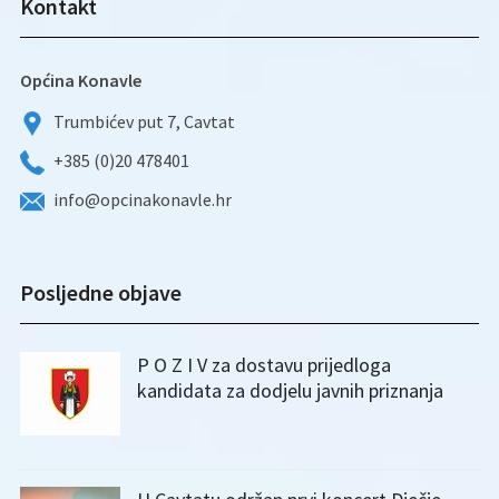
Kontakt
Općina Konavle
Trumbićev put 7, Cavtat
+385 (0)20 478401
info@opcinakonavle.hr
Posljedne objave
P O Z I V za dostavu prijedloga
kandidata za dodjelu javnih priznanja