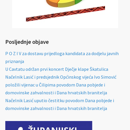
Posljednje objave
P O Z I V za dostavu prijedloga kandidata za dodjelu javnih
priznanja
U Cavtatu održan prvi koncert Dječje klape Škatulica
Načelnik Lasić i predsjednik Općinskog vijeća Ivo Simović
položili vijenac u Čilipima povodom Dana pobjede i
domovinske zahvalnosti i Dana hrvatskih branitelja
Načelnik Lasić uputio čestitku povodom Dana pobjede i
domovinske zahvalnosti i Dana hrvatskih branitelja