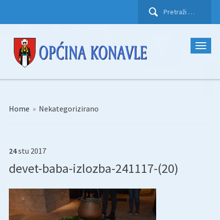
Pretraži:
Home
»
Nekategorizirano
24
stu
2017
devet-baba-izlozba-241117-(20)