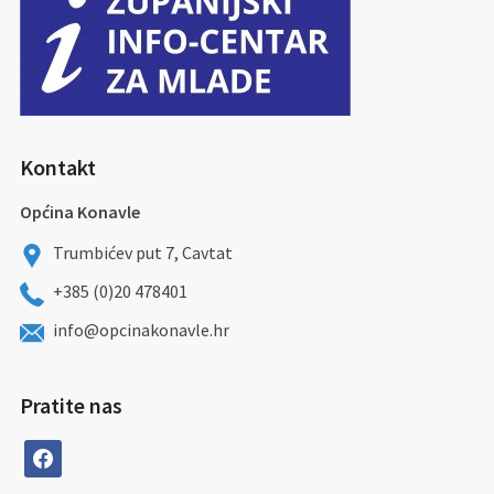
Kontakt
Općina Konavle
Trumbićev put 7, Cavtat
+385 (0)20 478401
info@opcinakonavle.hr
Pratite nas
facebook