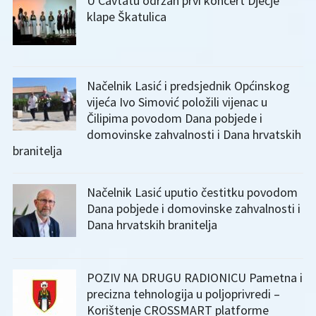
U Cavtatu održan prvi koncert Dječje
klape Škatulica
Načelnik Lasić i predsjednik Općinskog
vijeća Ivo Simović položili vijenac u
Čilipima povodom Dana pobjede i
domovinske zahvalnosti i Dana hrvatskih
branitelja
Načelnik Lasić uputio čestitku povodom
Dana pobjede i domovinske zahvalnosti i
Dana hrvatskih branitelja
POZIV NA DRUGU RADIONICU Pametna i
precizna tehnologija u poljoprivredi –
Korištenje CROSSMART platforme