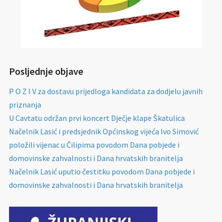
Posljednje objave
P O Z I V za dostavu prijedloga kandidata za dodjelu javnih
priznanja
U Cavtatu održan prvi koncert Dječje klape Škatulica
Načelnik Lasić i predsjednik Općinskog vijeća Ivo Simović
položili vijenac u Čilipima povodom Dana pobjede i
domovinske zahvalnosti i Dana hrvatskih branitelja
Načelnik Lasić uputio čestitku povodom Dana pobjede i
domovinske zahvalnosti i Dana hrvatskih branitelja