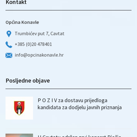
Kontakt
Općina Konavle
Trumbićev put 7, Cavtat
+385 (0)20 478401
info@opcinakonavle.hr
Posljedne objave
P O Z I V za dostavu prijedloga
kandidata za dodjelu javnih priznanja