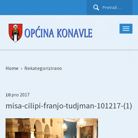
Pretraži:
Home
»
Nekategorizirano
10
pro
2017
misa-cilipi-franjo-tudjman-101217-(1)