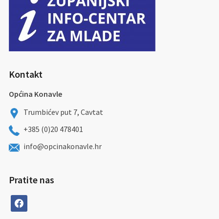
Kontakt
Općina Konavle
Trumbićev put 7, Cavtat
+385 (0)20 478401
info@opcinakonavle.hr
Pratite nas
facebook