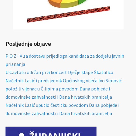
Posljednje objave
P O Z I V za dostavu prijedloga kandidata za dodjelu javnih
priznanja
U Cavtatu održan prvi koncert Dječje klape Škatulica
Načelnik Lasić i predsjednik Općinskog vijeća Ivo Simović
položili vijenac u Čilipima povodom Dana pobjede i
domovinske zahvalnosti i Dana hrvatskih branitelja
Načelnik Lasić uputio čestitku povodom Dana pobjede i
domovinske zahvalnosti i Dana hrvatskih branitelja