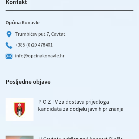
Kontakt
Općina Konavle
Trumbićev put 7, Cavtat
+385 (0)20 478401
info@opcinakonavle.hr
Posljedne objave
P O Z I V za dostavu prijedloga
kandidata za dodjelu javnih priznanja