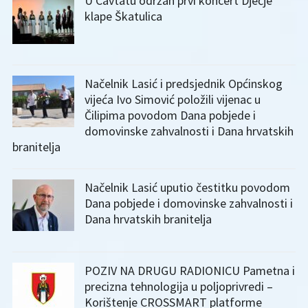
U Cavtatu održan prvi koncert Dječje
klape Škatulica
Načelnik Lasić i predsjednik Općinskog
vijeća Ivo Simović položili vijenac u
Čilipima povodom Dana pobjede i
domovinske zahvalnosti i Dana hrvatskih
branitelja
Načelnik Lasić uputio čestitku povodom
Dana pobjede i domovinske zahvalnosti i
Dana hrvatskih branitelja
POZIV NA DRUGU RADIONICU Pametna i
precizna tehnologija u poljoprivredi –
Korištenje CROSSMART platforme