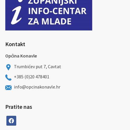
Kontakt
Općina Konavle
Trumbićev put 7, Cavtat
+385 (0)20 478401
info@opcinakonavle.hr
Pratite nas
facebook