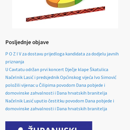
Posljednje objave
P O Z I V za dostavu prijedloga kandidata za dodjelu javnih
priznanja
U Cavtatu održan prvi koncert Dječje klape Škatulica
Načelnik Lasić i predsjednik Općinskog vijeća Ivo Simović
položili vijenac u Čilipima povodom Dana pobjede i
domovinske zahvalnosti i Dana hrvatskih branitelja
Načelnik Lasić uputio čestitku povodom Dana pobjede i
domovinske zahvalnosti i Dana hrvatskih branitelja