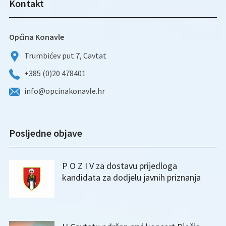
Kontakt
Općina Konavle
Trumbićev put 7, Cavtat
+385 (0)20 478401
info@opcinakonavle.hr
Posljedne objave
P O Z I V za dostavu prijedloga
kandidata za dodjelu javnih priznanja