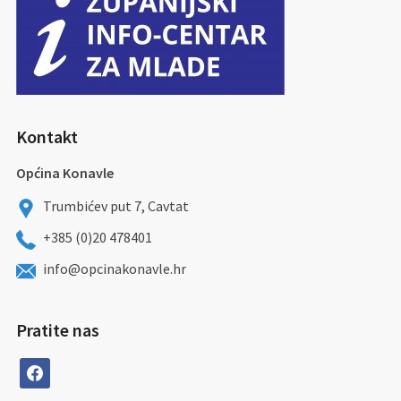
Kontakt
Općina Konavle
Trumbićev put 7, Cavtat
+385 (0)20 478401
info@opcinakonavle.hr
Pratite nas
facebook