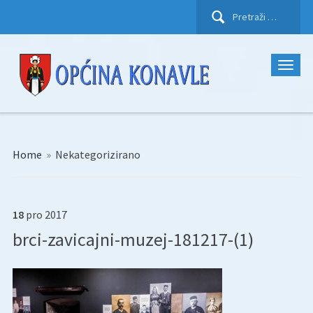
Pretraži:
Home
»
Nekategorizirano
18
pro
2017
brci-zavicajni-muzej-181217-(1)