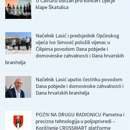
U Cavtatu održan prvi koncert Dječje
klape Škatulica
Načelnik Lasić i predsjednik Općinskog
vijeća Ivo Simović položili vijenac u
Čilipima povodom Dana pobjede i
domovinske zahvalnosti i Dana hrvatskih
branitelja
Načelnik Lasić uputio čestitku povodom
Dana pobjede i domovinske zahvalnosti i
Dana hrvatskih branitelja
POZIV NA DRUGU RADIONICU Pametna i
precizna tehnologija u poljoprivredi –
Korištenje CROSSMART platforme