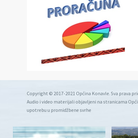
Copyright © 2017-2021 Općina Konavle. Sva prava pr
Audio i video materijali objavljeni na stranicama Opć
upotrebu u promidžbene svrhe