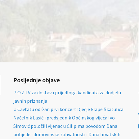
Posljednje objave
P O Z I V za dostavu prijedloga kandidata za dodjelu
javnih priznanja
U Cavtatu održan prvi koncert Dječje klape Škatulica
Načelnik Lasić i predsjednik Općinskog vijeća Ivo
Simović položili vijenac u Čilipima povodom Dana
pobjede i domovinske zahvalnosti i Dana hrvatskih