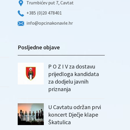
Trumbićev put 7, Cavtat
+385 (0)20 478401
info@opcinakonavle.hr
Posljedne objave
P O Z I V za dostavu
prijedloga kandidata
za dodjelu javnih
priznanja
U Cavtatu održan prvi
koncert Dječje klape
Škatulica