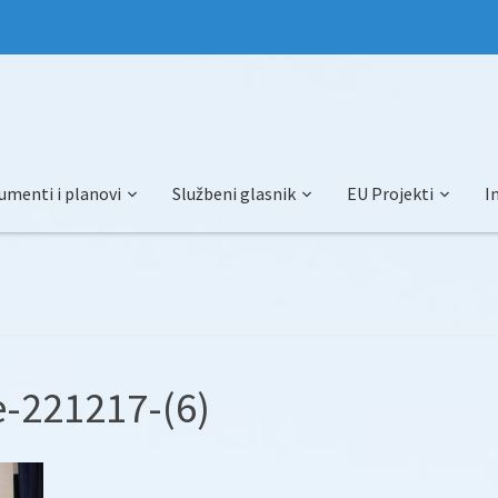
umenti i planovi
Službeni glasnik
EU Projekti
I
e-221217-(6)