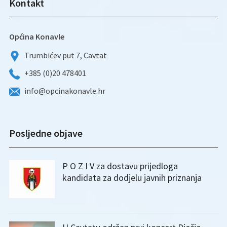
Kontakt
Općina Konavle
Trumbićev put 7, Cavtat
+385 (0)20 478401
info@opcinakonavle.hr
Posljedne objave
P O Z I V za dostavu prijedloga
kandidata za dodjelu javnih priznanja