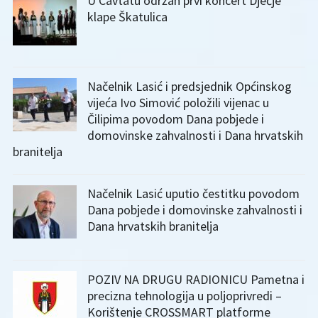
U Cavtatu održan prvi koncert Dječje
klape Škatulica
Načelnik Lasić i predsjednik Općinskog
vijeća Ivo Simović položili vijenac u
Čilipima povodom Dana pobjede i
domovinske zahvalnosti i Dana hrvatskih
branitelja
Načelnik Lasić uputio čestitku povodom
Dana pobjede i domovinske zahvalnosti i
Dana hrvatskih branitelja
POZIV NA DRUGU RADIONICU Pametna i
precizna tehnologija u poljoprivredi –
Korištenje CROSSMART platforme