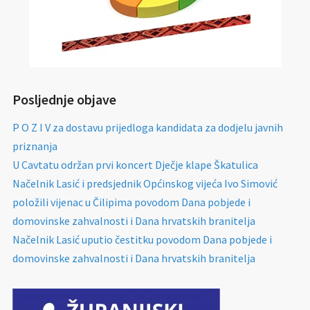
Posljednje objave
P O Z I V za dostavu prijedloga kandidata za dodjelu javnih
priznanja
U Cavtatu održan prvi koncert Dječje klape Škatulica
Načelnik Lasić i predsjednik Općinskog vijeća Ivo Simović
položili vijenac u Čilipima povodom Dana pobjede i
domovinske zahvalnosti i Dana hrvatskih branitelja
Načelnik Lasić uputio čestitku povodom Dana pobjede i
domovinske zahvalnosti i Dana hrvatskih branitelja