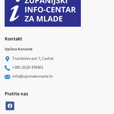
Kontakt
Općina Konavle
Trumbićev put 7, Cavtat
+385 (0)20 478401
info@opcinakonavle.hr
Pratite nas
facebook