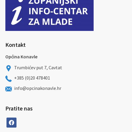
Kontakt
Općina Konavle
Trumbićev put 7, Cavtat
+385 (0)20 478401
info@opcinakonavle.hr
Pratite nas
facebook