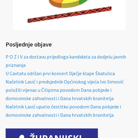
Posljednje objave
P O Z I V za dostavu prijedloga kandidata za dodjelu javnih
priznanja
U Cavtatu održan prvi koncert Dječje klape Škatulica
Načelnik Lasić i predsjednik Općinskog vijeća Ivo Simović
položili vijenac u Čilipima povodom Dana pobjede i
domovinske zahvalnosti i Dana hrvatskih branitelja
Načelnik Lasić uputio čestitku povodom Dana pobjede i
domovinske zahvalnosti i Dana hrvatskih branitelja