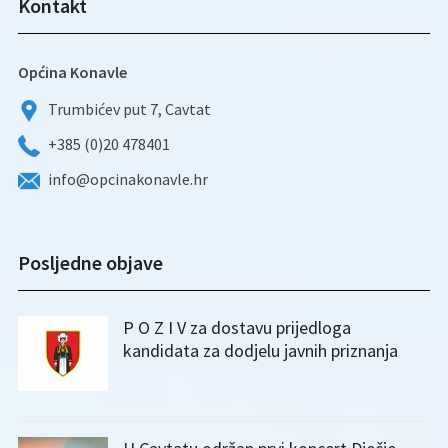
Kontakt
Općina Konavle
Trumbićev put 7, Cavtat
+385 (0)20 478401
info@opcinakonavle.hr
Posljedne objave
P O Z I V za dostavu prijedloga
kandidata za dodjelu javnih priznanja