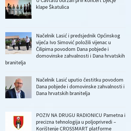
U Cavtatu održan prvi koncert Dječje
klape Škatulica
Načelnik Lasić i predsjednik Općinskog
vijeća Ivo Simović položili vijenac u
Čilipima povodom Dana pobjede i
domovinske zahvalnosti i Dana hrvatskih
branitelja
Načelnik Lasić uputio čestitku povodom
Dana pobjede i domovinske zahvalnosti i
Dana hrvatskih branitelja
POZIV NA DRUGU RADIONICU Pametna i
precizna tehnologija u poljoprivredi –
Korištenje CROSSMART platforme