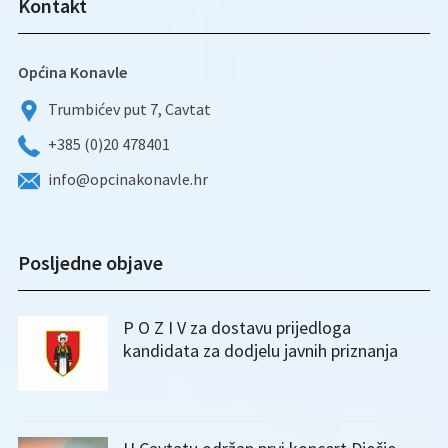
Kontakt
Općina Konavle
Trumbićev put 7, Cavtat
+385 (0)20 478401
info@opcinakonavle.hr
Posljedne objave
P O Z I V za dostavu prijedloga
kandidata za dodjelu javnih priznanja