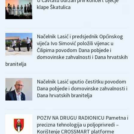
U Cavtatu održan prvi koncert Dječje
klape Škatulica
Načelnik Lasić i predsjednik Općinskog
vijeća Ivo Simović položili vijenac u
Čilipima povodom Dana pobjede i
domovinske zahvalnosti i Dana hrvatskih
branitelja
Načelnik Lasić uputio čestitku povodom
Dana pobjede i domovinske zahvalnosti i
Dana hrvatskih branitelja
POZIV NA DRUGU RADIONICU Pametna i
precizna tehnologija u poljoprivredi –
Korištenje CROSSMART platforme