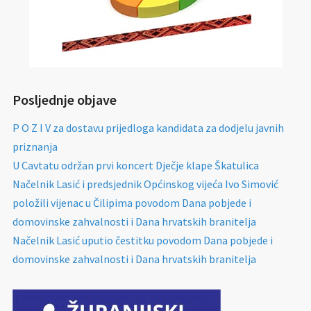
Posljednje objave
P O Z I V za dostavu prijedloga kandidata za dodjelu javnih
priznanja
U Cavtatu održan prvi koncert Dječje klape Škatulica
Načelnik Lasić i predsjednik Općinskog vijeća Ivo Simović
položili vijenac u Čilipima povodom Dana pobjede i
domovinske zahvalnosti i Dana hrvatskih branitelja
Načelnik Lasić uputio čestitku povodom Dana pobjede i
domovinske zahvalnosti i Dana hrvatskih branitelja