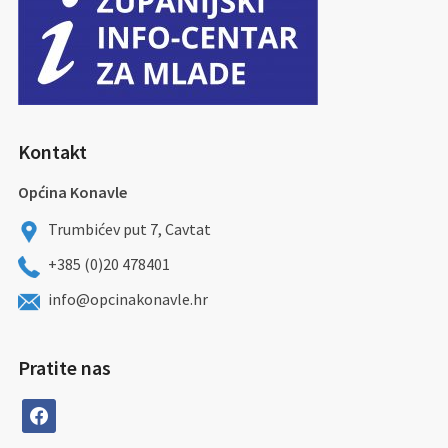
Kontakt
Općina Konavle
Trumbićev put 7, Cavtat
+385 (0)20 478401
info@opcinakonavle.hr
Pratite nas
facebook