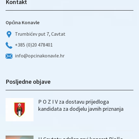
Kontakt
Općina Konavle
Trumbićev put 7, Cavtat
+385 (0)20 478401
info@opcinakonavle.hr
Posljedne objave
P O Z I V za dostavu prijedloga
kandidata za dodjelu javnih priznanja