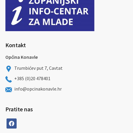
Kontakt
Općina Konavle
Trumbićev put 7, Cavtat
+385 (0)20 478401
info@opcinakonavle.hr
Pratite nas
facebook