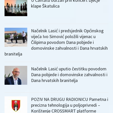
U Cavtatu održan prvi koncert Dječje
klape Škatulica
Načelnik Lasić i predsjednik Općinskog
vijeća Ivo Simović položili vijenac u
Čilipima povodom Dana pobjede i
domovinske zahvalnosti i Dana hrvatskih
branitelja
Načelnik Lasić uputio čestitku povodom
Dana pobjede i domovinske zahvalnosti i
Dana hrvatskih branitelja
POZIV NA DRUGU RADIONICU Pametna i
precizna tehnologija u poljoprivredi –
Korištenje CROSSMART platforme