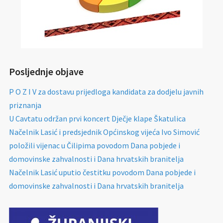
Posljednje objave
P O Z I V za dostavu prijedloga kandidata za dodjelu javnih
priznanja
U Cavtatu održan prvi koncert Dječje klape Škatulica
Načelnik Lasić i predsjednik Općinskog vijeća Ivo Simović
položili vijenac u Čilipima povodom Dana pobjede i
domovinske zahvalnosti i Dana hrvatskih branitelja
Načelnik Lasić uputio čestitku povodom Dana pobjede i
domovinske zahvalnosti i Dana hrvatskih branitelja