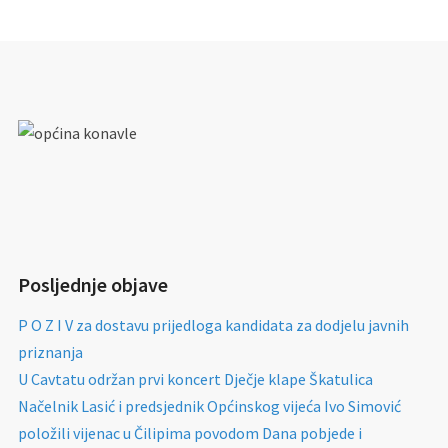
Posljednje objave
P O Z I V za dostavu prijedloga kandidata za dodjelu javnih
priznanja
U Cavtatu održan prvi koncert Dječje klape Škatulica
Načelnik Lasić i predsjednik Općinskog vijeća Ivo Simović
položili vijenac u Čilipima povodom Dana pobjede i