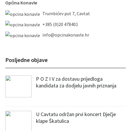
Općina Konavle
Trumbićev put 7, Cavtat
+385 (0)20 478401
info@opcinakonavle.hr
Posljedne objave
P O Z I V za dostavu prijedloga
kandidata za dodjelu javnih priznanja
U Cavtatu održan prvi koncert Dječje
klape Škatulica