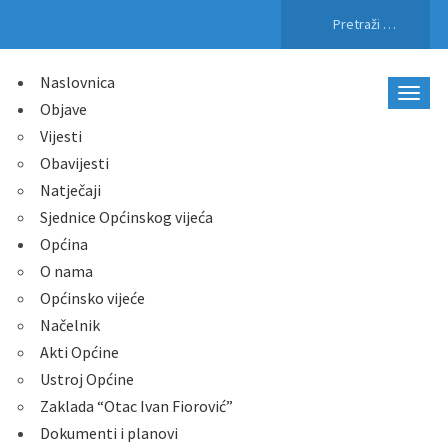
Pretraži:
Naslovnica
Objave
Vijesti
Obavijesti
Natječaji
Sjednice Općinskog vijeća
Općina
O nama
Općinsko vijeće
Načelnik
Akti Općine
Ustroj Općine
Zaklada “Otac Ivan Fiorović”
Dokumenti i planovi