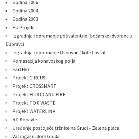
Godina 2006
Godina 2004
Godina 2003
EU Projekti
Izgradnja i opremanje polivalentne (boćarske) dvorane u
Dubravci
Izgradnja i opremanje Osnovne škole Cavtat
Komasacija konavoskog polja
PartHer
Projekt CIRCUS
Projekt CROSSMART
Projekt FLOOD AND FIRE
Projekt TO 0 WASTE
Projekt WATERLINK
RD Konavle
Uređenje postojeće tržnice na Grudi – Zelena placa
Vatrogasni dom Gruda