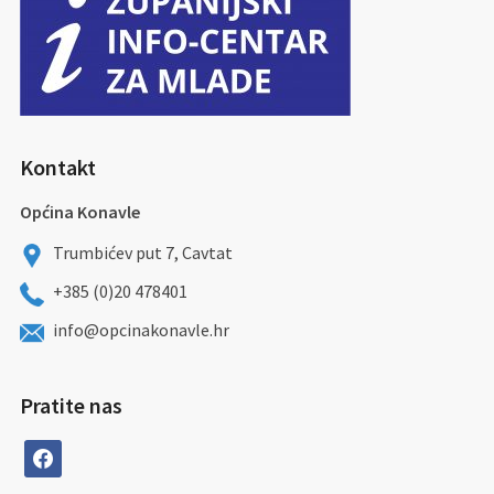
Kontakt
Općina Konavle
Trumbićev put 7, Cavtat
+385 (0)20 478401
info@opcinakonavle.hr
Pratite nas
facebook