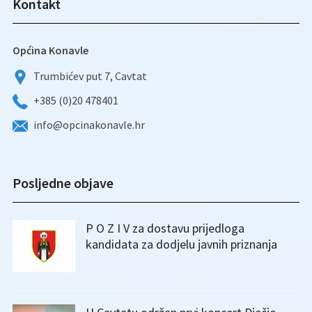
Kontakt
Općina Konavle
Trumbićev put 7, Cavtat
+385 (0)20 478401
info@opcinakonavle.hr
Posljedne objave
P O Z I V za dostavu prijedloga
kandidata za dodjelu javnih priznanja