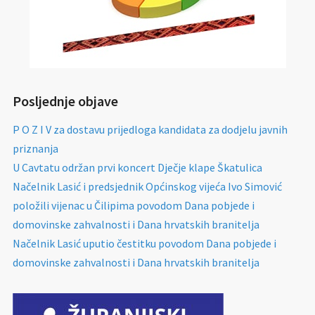
Posljednje objave
P O Z I V za dostavu prijedloga kandidata za dodjelu javnih
priznanja
U Cavtatu održan prvi koncert Dječje klape Škatulica
Načelnik Lasić i predsjednik Općinskog vijeća Ivo Simović
položili vijenac u Čilipima povodom Dana pobjede i
domovinske zahvalnosti i Dana hrvatskih branitelja
Načelnik Lasić uputio čestitku povodom Dana pobjede i
domovinske zahvalnosti i Dana hrvatskih branitelja