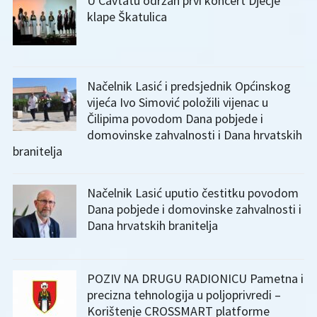
U Cavtatu održan prvi koncert Dječje
klape Škatulica
Načelnik Lasić i predsjednik Općinskog
vijeća Ivo Simović položili vijenac u
Čilipima povodom Dana pobjede i
domovinske zahvalnosti i Dana hrvatskih
branitelja
Načelnik Lasić uputio čestitku povodom
Dana pobjede i domovinske zahvalnosti i
Dana hrvatskih branitelja
POZIV NA DRUGU RADIONICU Pametna i
precizna tehnologija u poljoprivredi –
Korištenje CROSSMART platforme