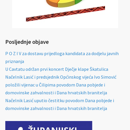
Posljednje objave
P O Z I V za dostavu prijedloga kandidata za dodjelu javnih
priznanja
U Cavtatu održan prvi koncert Dječje klape Škatulica
Načelnik Lasić i predsjednik Općinskog vijeća Ivo Simović
položili vijenac u Čilipima povodom Dana pobjede i
domovinske zahvalnosti i Dana hrvatskih branitelja
Načelnik Lasić uputio čestitku povodom Dana pobjede i
domovinske zahvalnosti i Dana hrvatskih branitelja