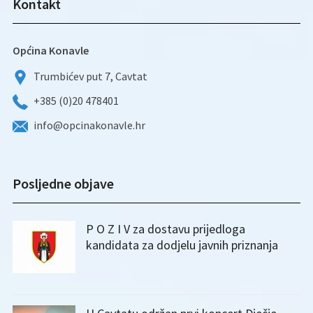
Kontakt
Općina Konavle
Trumbićev put 7, Cavtat
+385 (0)20 478401
info@opcinakonavle.hr
Posljedne objave
P O Z I V za dostavu prijedloga
kandidata za dodjelu javnih priznanja