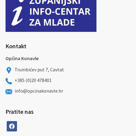
Kontakt
Općina Konavle
Trumbićev put 7, Cavtat
+385 (0)20 478401
info@opcinakonavle.hr
Pratite nas
facebook