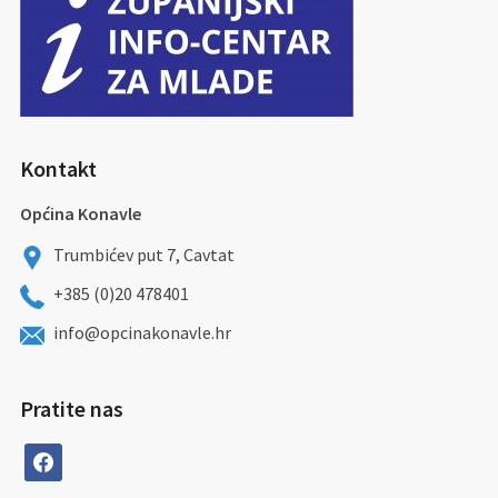
Kontakt
Općina Konavle
Trumbićev put 7, Cavtat
+385 (0)20 478401
info@opcinakonavle.hr
Pratite nas
facebook