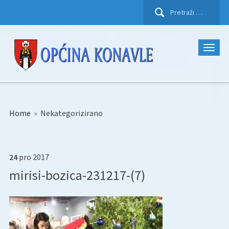
Pretraži:
Home
»
Nekategorizirano
24
pro
2017
mirisi-bozica-231217-(7)