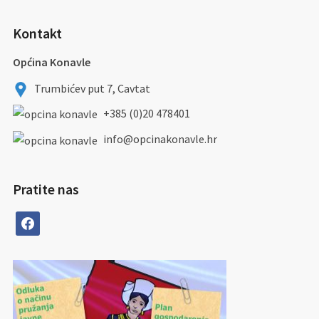
Kontakt
Općina Konavle
Trumbićev put 7, Cavtat
+385 (0)20 478401
info@opcinakonavle.hr
Pratite nas
facebook