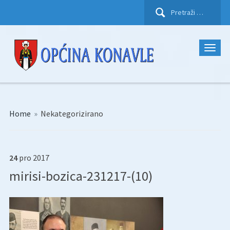
Pretraži:
Home
»
Nekategorizirano
24
pro
2017
mirisi-bozica-231217-(10)