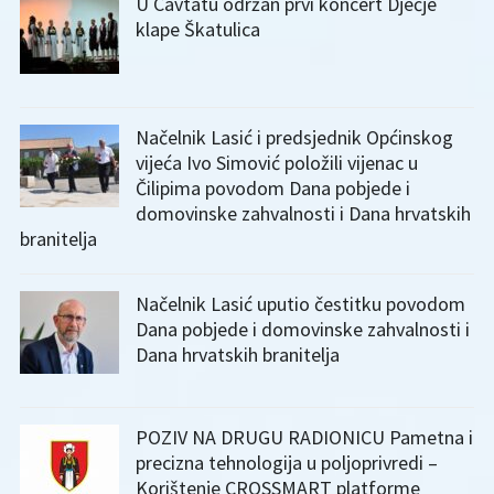
U Cavtatu održan prvi koncert Dječje
klape Škatulica
Načelnik Lasić i predsjednik Općinskog
vijeća Ivo Simović položili vijenac u
Čilipima povodom Dana pobjede i
domovinske zahvalnosti i Dana hrvatskih
branitelja
Načelnik Lasić uputio čestitku povodom
Dana pobjede i domovinske zahvalnosti i
Dana hrvatskih branitelja
POZIV NA DRUGU RADIONICU Pametna i
precizna tehnologija u poljoprivredi –
Korištenje CROSSMART platforme