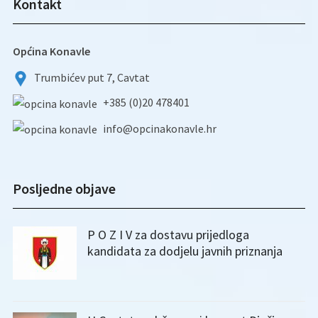
Kontakt
Općina Konavle
Trumbićev put 7, Cavtat
+385 (0)20 478401
info@opcinakonavle.hr
Posljedne objave
P O Z I V za dostavu prijedloga
kandidata za dodjelu javnih priznanja