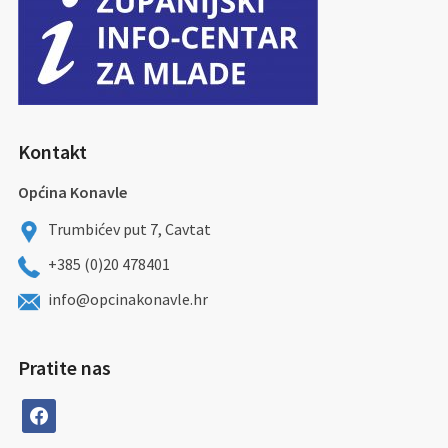
Kontakt
Općina Konavle
Trumbićev put 7, Cavtat
+385 (0)20 478401
info@opcinakonavle.hr
Pratite nas
facebook