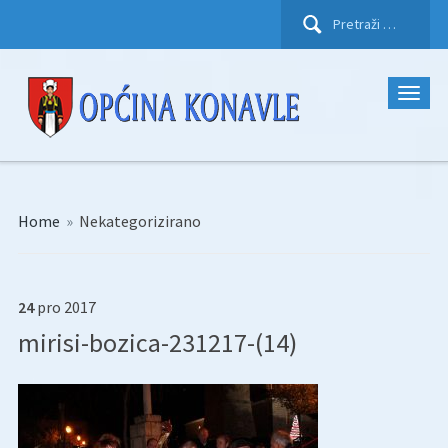
Pretraži:
Home
»
Nekategorizirano
24
pro
2017
mirisi-bozica-231217-(14)