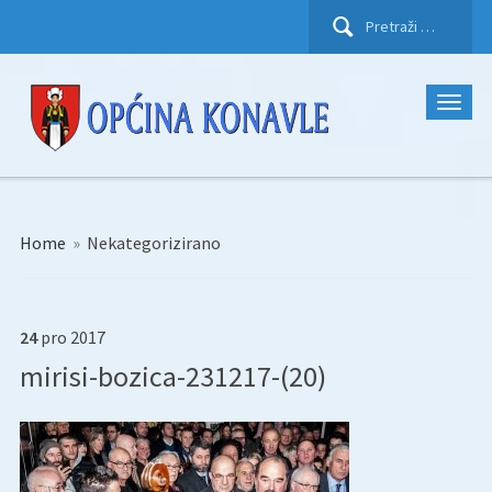
Pretraži:
Home
»
Nekategorizirano
24
pro
2017
mirisi-bozica-231217-(20)