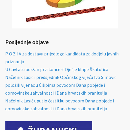
Posljednje objave
P O Z I V za dostavu prijedloga kandidata za dodjelu javnih
priznanja
U Cavtatu održan prvi koncert Dječje klape Škatulica
Načelnik Lasić i predsjednik Općinskog vijeća Ivo Simović
položili vijenac u Čilipima povodom Dana pobjede i
domovinske zahvalnosti i Dana hrvatskih branitelja
Načelnik Lasić uputio čestitku povodom Dana pobjede i
domovinske zahvalnosti i Dana hrvatskih branitelja