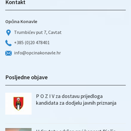
Kontakt
Općina Konavle
Trumbićev put 7, Cavtat
+385 (0)20 478401
info@opcinakonavle.hr
Posljedne objave
P O Z I V za dostavu prijedloga
kandidata za dodjelu javnih priznanja