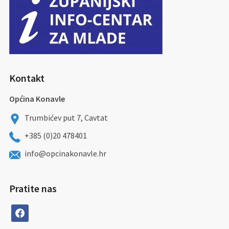
Kontakt
Općina Konavle
Trumbićev put 7, Cavtat
+385 (0)20 478401
info@opcinakonavle.hr
Pratite nas
facebook