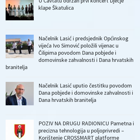
U Cavtatu održan prvi koncert Dječje
klape Škatulica
Načelnik Lasić i predsjednik Općinskog
vijeća Ivo Simović položili vijenac u
Čilipima povodom Dana pobjede i
domovinske zahvalnosti i Dana hrvatskih
branitelja
Načelnik Lasić uputio čestitku povodom
Dana pobjede i domovinske zahvalnosti i
Dana hrvatskih branitelja
POZIV NA DRUGU RADIONICU Pametna i
precizna tehnologija u poljoprivredi –
Korištenje CROSSMART platforme