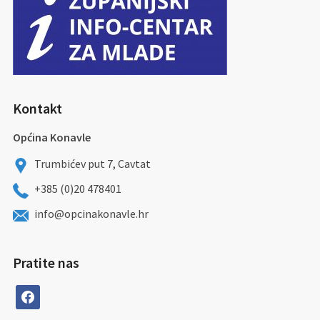
Kontakt
Općina Konavle
Trumbićev put 7, Cavtat
+385 (0)20 478401
info@opcinakonavle.hr
Pratite nas
facebook