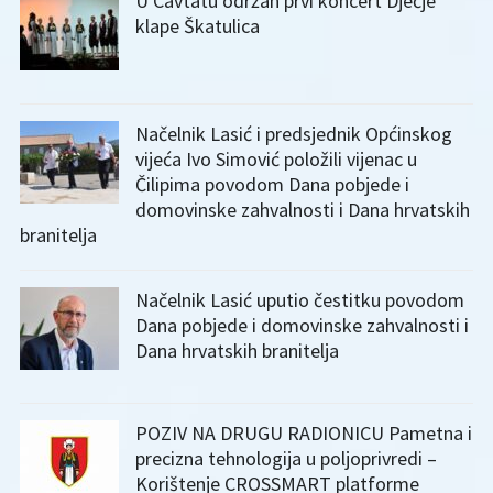
U Cavtatu održan prvi koncert Dječje
klape Škatulica
Načelnik Lasić i predsjednik Općinskog
vijeća Ivo Simović položili vijenac u
Čilipima povodom Dana pobjede i
domovinske zahvalnosti i Dana hrvatskih
branitelja
Načelnik Lasić uputio čestitku povodom
Dana pobjede i domovinske zahvalnosti i
Dana hrvatskih branitelja
POZIV NA DRUGU RADIONICU Pametna i
precizna tehnologija u poljoprivredi –
Korištenje CROSSMART platforme