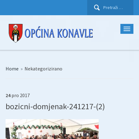
Pretraži:
Home
»
Nekategorizirano
24
pro
2017
bozicni-domjenak-241217-(2)