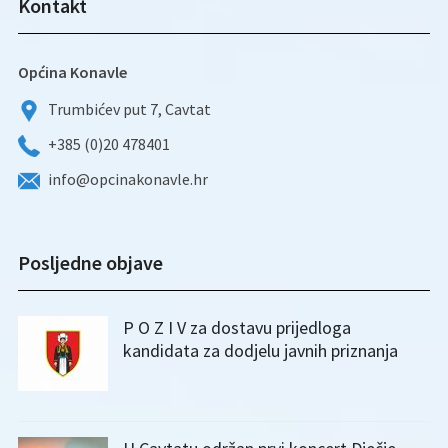
Kontakt
Općina Konavle
Trumbićev put 7, Cavtat
+385 (0)20 478401
info@opcinakonavle.hr
Posljedne objave
P O Z I V za dostavu prijedloga
kandidata za dodjelu javnih priznanja