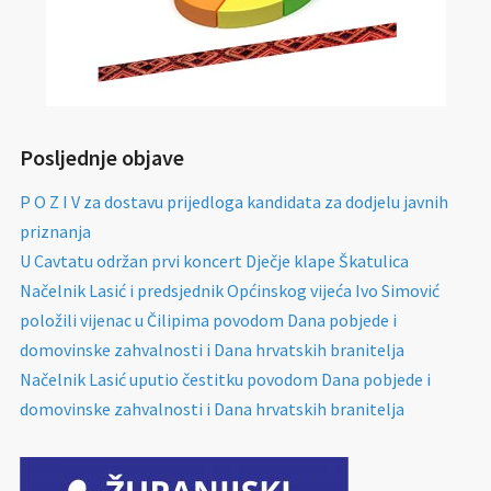
Posljednje objave
P O Z I V za dostavu prijedloga kandidata za dodjelu javnih
priznanja
U Cavtatu održan prvi koncert Dječje klape Škatulica
Načelnik Lasić i predsjednik Općinskog vijeća Ivo Simović
položili vijenac u Čilipima povodom Dana pobjede i
domovinske zahvalnosti i Dana hrvatskih branitelja
Načelnik Lasić uputio čestitku povodom Dana pobjede i
domovinske zahvalnosti i Dana hrvatskih branitelja