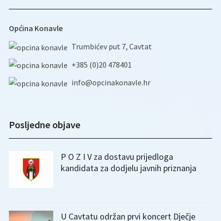
Općina Konavle
Trumbićev put 7, Cavtat
+385 (0)20 478401
info@opcinakonavle.hr
Posljedne objave
P O Z I V za dostavu prijedloga
kandidata za dodjelu javnih priznanja
U Cavtatu održan prvi koncert Dječje