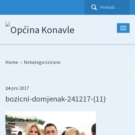
Pretraži:
Home
»
Nekategorizirano
24
pro
2017
bozicni-domjenak-241217-(11)