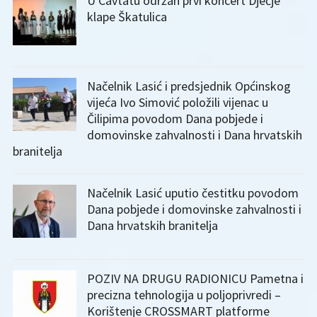
U Cavtatu održan prvi koncert Dječje
klape Škatulica
Načelnik Lasić i predsjednik Općinskog
vijeća Ivo Simović položili vijenac u
Čilipima povodom Dana pobjede i
domovinske zahvalnosti i Dana hrvatskih
branitelja
Načelnik Lasić uputio čestitku povodom
Dana pobjede i domovinske zahvalnosti i
Dana hrvatskih branitelja
POZIV NA DRUGU RADIONICU Pametna i
precizna tehnologija u poljoprivredi –
Korištenje CROSSMART platforme