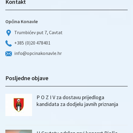
Kontakt
Općina Konavle
Trumbićev put 7, Cavtat
+385 (0)20 478401
info@opcinakonavle.hr
Posljedne objave
P O Z I V za dostavu prijedloga
kandidata za dodjelu javnih priznanja