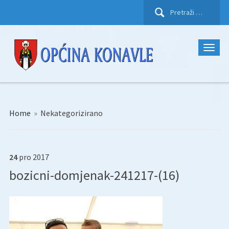
Pretraži:
Home
»
Nekategorizirano
24
pro
2017
bozicni-domjenak-241217-(16)