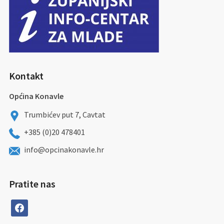
Kontakt
Općina Konavle
Trumbićev put 7, Cavtat
+385 (0)20 478401
info@opcinakonavle.hr
Pratite nas
facebook