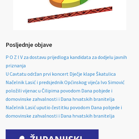
Posljednje objave
P O Z I V za dostavu prijedloga kandidata za dodjelu javnih
priznanja
U Cavtatu održan prvi koncert Dječje klape Škatulica
Načelnik Lasić i predsjednik Općinskog vijeća Ivo Simović
položili vijenac u Čilipima povodom Dana pobjede i
domovinske zahvalnosti i Dana hrvatskih branitelja
Načelnik Lasić uputio čestitku povodom Dana pobjede i
domovinske zahvalnosti i Dana hrvatskih branitelja