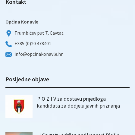
Kontakt
Općina Konavle
Trumbićev put 7, Cavtat
+385 (0)20 478401
info@opcinakonavle.hr
Posljedne objave
P O Z I V za dostavu prijedloga
kandidata za dodjelu javnih priznanja