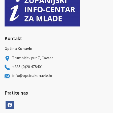
Kontakt
Općina Konavle
Trumbićev put 7, Cavtat
+385 (0)20 478401
info@opcinakonavle.hr
Pratite nas
facebook