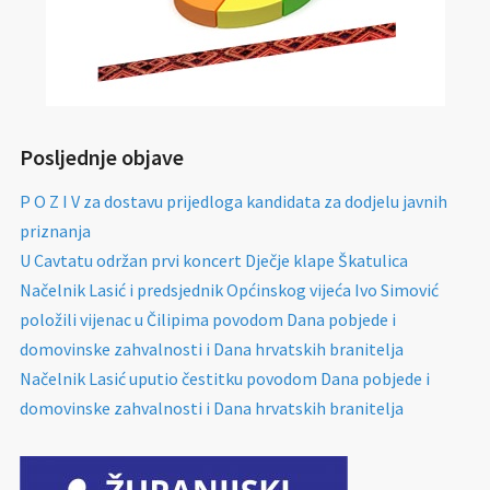
Posljednje objave
P O Z I V za dostavu prijedloga kandidata za dodjelu javnih
priznanja
U Cavtatu održan prvi koncert Dječje klape Škatulica
Načelnik Lasić i predsjednik Općinskog vijeća Ivo Simović
položili vijenac u Čilipima povodom Dana pobjede i
domovinske zahvalnosti i Dana hrvatskih branitelja
Načelnik Lasić uputio čestitku povodom Dana pobjede i
domovinske zahvalnosti i Dana hrvatskih branitelja