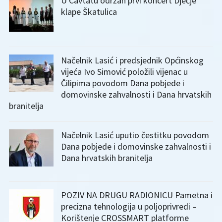
U Cavtatu održan prvi koncert Dječje
klape Škatulica
Načelnik Lasić i predsjednik Općinskog
vijeća Ivo Simović položili vijenac u
Čilipima povodom Dana pobjede i
domovinske zahvalnosti i Dana hrvatskih
branitelja
Načelnik Lasić uputio čestitku povodom
Dana pobjede i domovinske zahvalnosti i
Dana hrvatskih branitelja
POZIV NA DRUGU RADIONICU Pametna i
precizna tehnologija u poljoprivredi –
Korištenje CROSSMART platforme