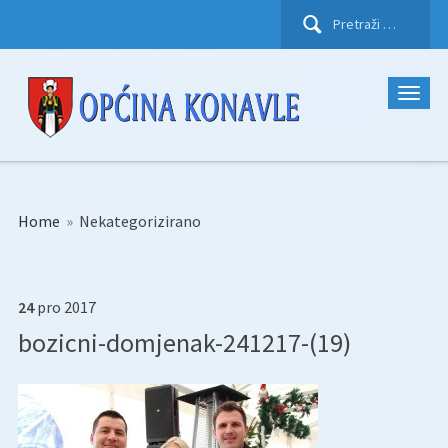
Pretraži:
Home
»
Nekategorizirano
24
pro
2017
bozicni-domjenak-241217-(19)