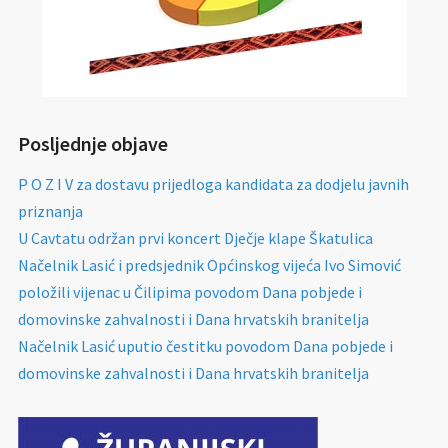
Posljednje objave
P O Z I V za dostavu prijedloga kandidata za dodjelu javnih
priznanja
U Cavtatu održan prvi koncert Dječje klape Škatulica
Načelnik Lasić i predsjednik Općinskog vijeća Ivo Simović
položili vijenac u Čilipima povodom Dana pobjede i
domovinske zahvalnosti i Dana hrvatskih branitelja
Načelnik Lasić uputio čestitku povodom Dana pobjede i
domovinske zahvalnosti i Dana hrvatskih branitelja