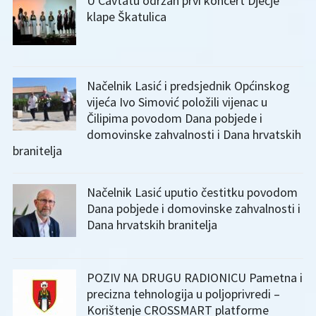
U Cavtatu održan prvi koncert Dječje
klape Škatulica
Načelnik Lasić i predsjednik Općinskog
vijeća Ivo Simović položili vijenac u
Čilipima povodom Dana pobjede i
domovinske zahvalnosti i Dana hrvatskih
branitelja
Načelnik Lasić uputio čestitku povodom
Dana pobjede i domovinske zahvalnosti i
Dana hrvatskih branitelja
POZIV NA DRUGU RADIONICU Pametna i
precizna tehnologija u poljoprivredi –
Korištenje CROSSMART platforme