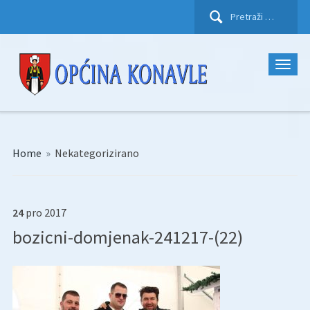
Pretraži:
Home
»
Nekategorizirano
24
pro
2017
bozicni-domjenak-241217-(22)