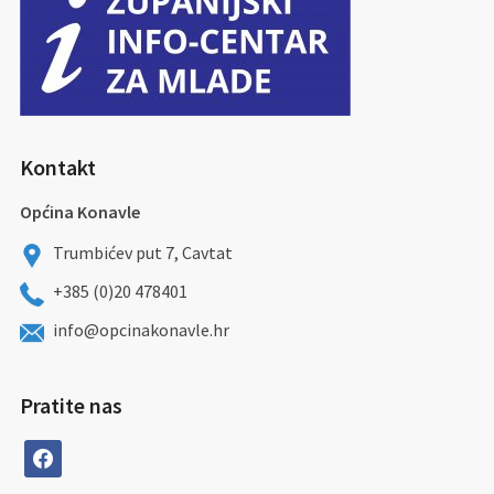
Kontakt
Općina Konavle
Trumbićev put 7, Cavtat
+385 (0)20 478401
info@opcinakonavle.hr
Pratite nas
facebook