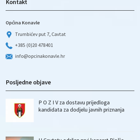
Kontakt
Općina Konavle
Trumbićev put 7, Cavtat
+385 (0)20 478401
info@opcinakonavle.hr
Posljedne objave
P O Z I V za dostavu prijedloga
kandidata za dodjelu javnih priznanja