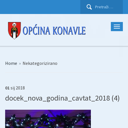
Pretraži:
Home
»
Nekategorizirano
01
sij
2018
docek_nova_godina_cavtat_2018 (4)