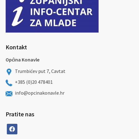
Kontakt
Općina Konavle
Trumbićev put 7, Cavtat
+385 (0)20 478401
info@opcinakonavle.hr
Pratite nas
facebook