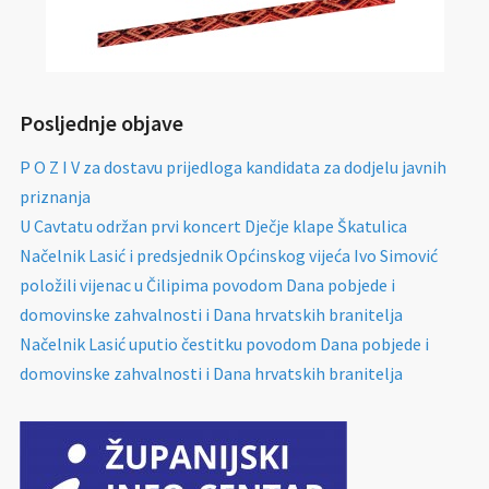
Posljednje objave
P O Z I V za dostavu prijedloga kandidata za dodjelu javnih
priznanja
U Cavtatu održan prvi koncert Dječje klape Škatulica
Načelnik Lasić i predsjednik Općinskog vijeća Ivo Simović
položili vijenac u Čilipima povodom Dana pobjede i
domovinske zahvalnosti i Dana hrvatskih branitelja
Načelnik Lasić uputio čestitku povodom Dana pobjede i
domovinske zahvalnosti i Dana hrvatskih branitelja