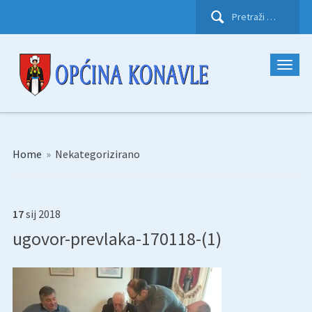
Pretraži:
Home
»
Nekategorizirano
17
sij
2018
ugovor-prevlaka-170118-(1)