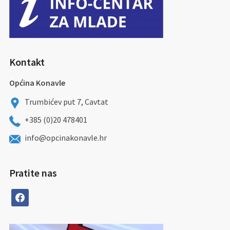
Kontakt
Općina Konavle
Trumbićev put 7, Cavtat
+385 (0)20 478401
info@opcinakonavle.hr
Pratite nas
facebook