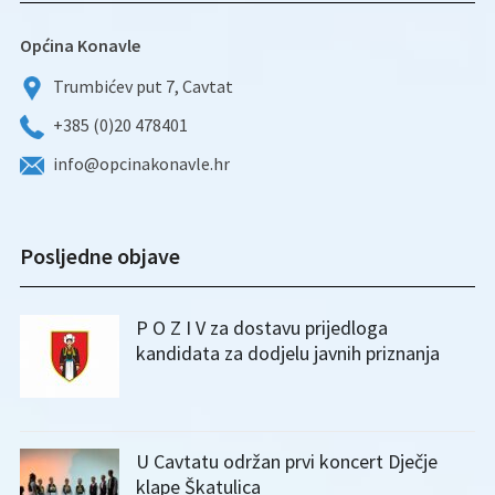
Općina Konavle
Trumbićev put 7, Cavtat
+385 (0)20 478401
info@opcinakonavle.hr
Posljedne objave
P O Z I V za dostavu prijedloga
kandidata za dodjelu javnih priznanja
U Cavtatu održan prvi koncert Dječje
klape Škatulica