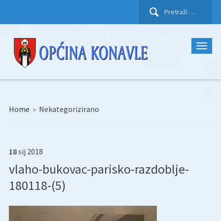
Pretraži:
Home
»
Nekategorizirano
18
sij
2018
vlaho-bukovac-parisko-razdoblje-
180118-(5)