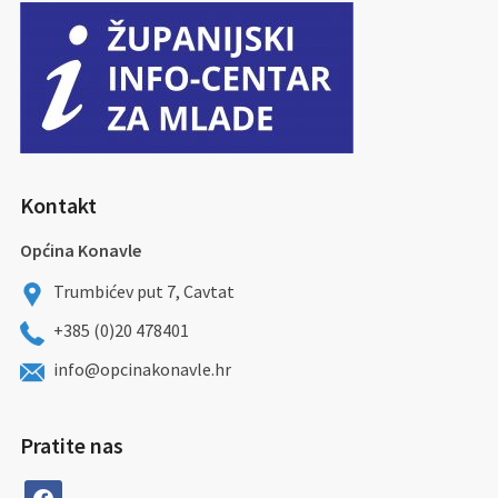
Kontakt
Općina Konavle
Trumbićev put 7, Cavtat
+385 (0)20 478401
info@opcinakonavle.hr
Pratite nas
facebook