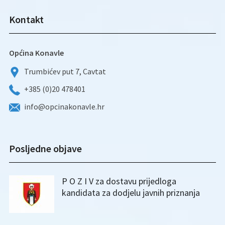
Kontakt
Općina Konavle
Trumbićev put 7, Cavtat
+385 (0)20 478401
info@opcinakonavle.hr
Posljedne objave
P O Z I V za dostavu prijedloga
kandidata za dodjelu javnih priznanja