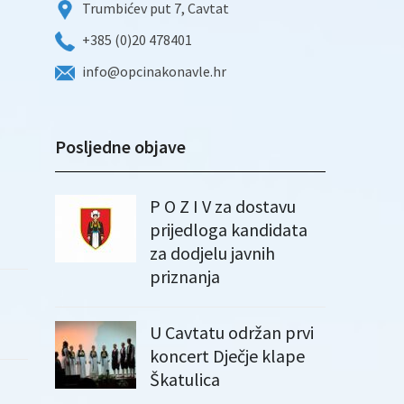
Trumbićev put 7, Cavtat
+385 (0)20 478401
info@opcinakonavle.hr
Posljedne objave
P O Z I V za dostavu
prijedloga kandidata
za dodjelu javnih
priznanja
U Cavtatu održan prvi
koncert Dječje klape
Škatulica