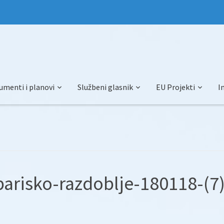
umenti i planovi
Službeni glasnik
EU Projekti
I
arisko-razdoblje-180118-(7