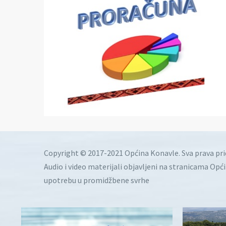
Copyright © 2017-2021 Općina Konavle. Sva prava pr
Audio i video materijali objavljeni na stranicama Opć
upotrebu u promidžbene svrhe