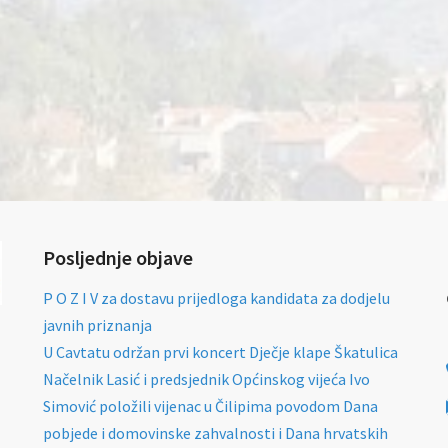
Posljednje objave
P O Z I V za dostavu prijedloga kandidata za dodjelu
javnih priznanja
U Cavtatu održan prvi koncert Dječje klape Škatulica
Načelnik Lasić i predsjednik Općinskog vijeća Ivo
Simović položili vijenac u Čilipima povodom Dana
pobjede i domovinske zahvalnosti i Dana hrvatskih