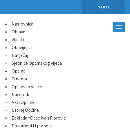
Pretraži:
Naslovnica
Objave
Vijesti
Obavijesti
Natječaji
Sjednice Općinskog vijeća
Općina
O nama
Općinsko vijeće
Načelnik
Akti Općine
Ustroj Općine
Zaklada “Otac Ivan Fiorović”
Dokumenti i planovi