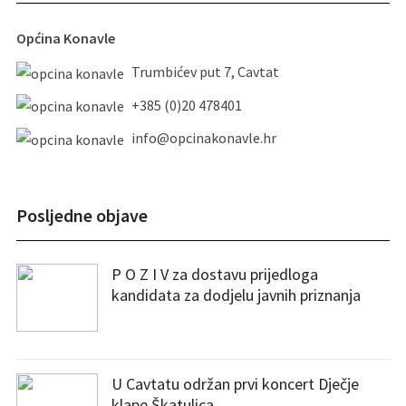
Općina Konavle
Trumbićev put 7, Cavtat
+385 (0)20 478401
info@opcinakonavle.hr
Posljedne objave
P O Z I V za dostavu prijedloga
kandidata za dodjelu javnih priznanja
U Cavtatu održan prvi koncert Dječje
klape Škatulica