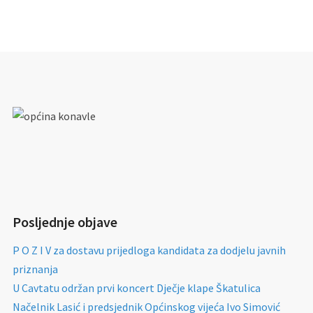
Posljednje objave
P O Z I V za dostavu prijedloga kandidata za dodjelu javnih
priznanja
U Cavtatu održan prvi koncert Dječje klape Škatulica
Načelnik Lasić i predsjednik Općinskog vijeća Ivo Simović