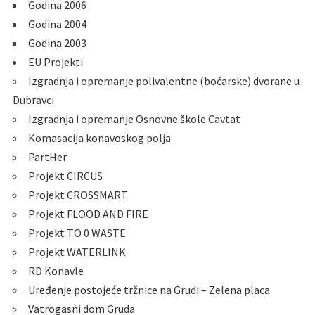
Godina 2006
Godina 2004
Godina 2003
EU Projekti
Izgradnja i opremanje polivalentne (boćarske) dvorane u
Dubravci
Izgradnja i opremanje Osnovne škole Cavtat
Komasacija konavoskog polja
PartHer
Projekt CIRCUS
Projekt CROSSMART
Projekt FLOOD AND FIRE
Projekt TO 0 WASTE
Projekt WATERLINK
RD Konavle
Uređenje postojeće tržnice na Grudi – Zelena placa
Vatrogasni dom Gruda